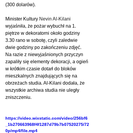
(300 dolarów).
Minister Kultury 
Nevin Al-Kilani 
wyjaśniła, że pożar wybuchł na 1. 
piętrze w dekoratorni około godziny 
3.30 rano w sobotę, czyli zaledwie 
dwie godziny po zakończeniu zdjęć. 
Na razie z niewyjaśnionych przyczyn 
zapaliły się elementy dekoracji, a ogień 
w krótkim czasie dotarł do bloków 
mieszkalnych znajdujących się na 
obrzeżach studia. Al-Kilani dodała, że 
wszystkie archiwa studia nie uległy 
zniszczeniu.
https://video.wixstatic.com/video/256bf6
_1b270663968f4f1287d79b7b07520275/72
0p/mp4/file.mp4