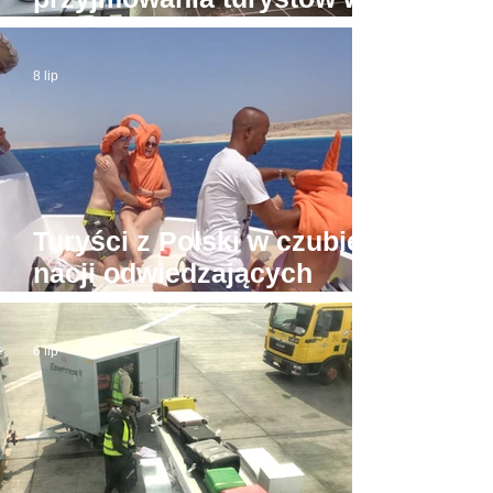
apartamentach bez licencji
8 lip
Turyści z Polski w czubie
nacji odwiedzających
Hurghadę
6 lip