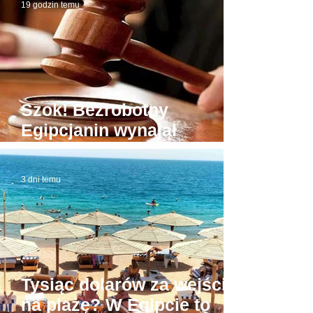
19 godzin temu
Szok! Bezrobotny
Egipcjanin wynajął
budynek sądu. W domowej
roboty todze wyłudzał
3 dni temu
łapówki od naiwnych
Tysiąc dolarów za wejście
na plażę? W Egipcie to