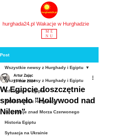
hurghada24.pl Wakacje w Hurghadzie
ME
NU
Post
Wszystkie newsy z Hurghady i Egiptu
Artur Zając
Wszystkie newsy z Hurghady i Egiptu
17 mar 2024
W Egipcie doszczętnie
Informacje z Egiptu
spłonęło "Hollywood nad
Wiadomości z Hurghady
Nilem"
Informacje znad Morza Czerwonego
Historia Egiptu
Sytuacja na Ukrainie