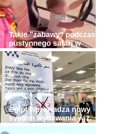
Takie "zabawy" podczas
pustynnego safari w
Hurghadzie. Co trzeba
mieć w głowie, żeby na to
16 lip
pozwolić?!
Egipt wprowadza nowy
system wydawania wiz.
Będzie drożej!