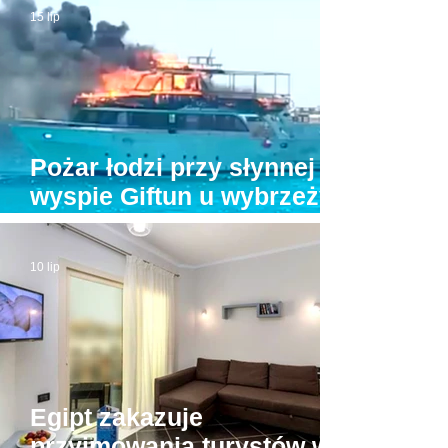
15 lip
Pożar łodzi przy słynnej
wyspie Giftun u wybrzeży
Hurghady. Na pokładzie
było kilkunastu turystów
10 lip
Egipt zakazuje
przyjmowania turystów w