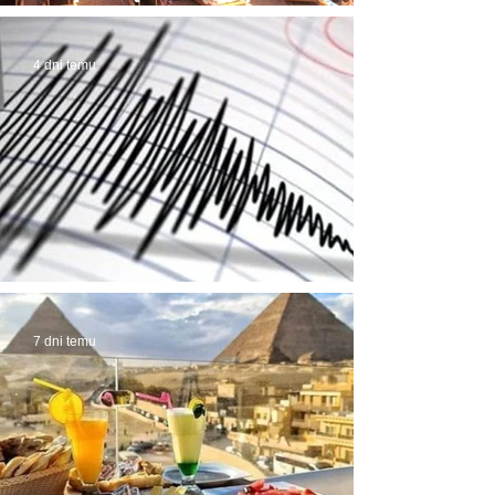
możliwe! Stąd awantury
4 dni temu
Trzęsienie ziemi w Egipcie
7 dni temu