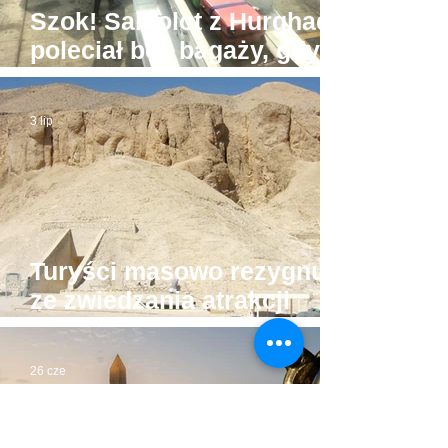
Szok! Samolot z Hurghady
poleciał bez bagaży, gdyż
był... zbyt ciężki
3 lip
Turyści masowo rezygnują
ze zwiedzania atrakcji
Luksoru. Powód?
26 cze