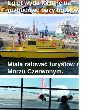
Egipt wyda fortunę na
rozbudowę bazy hotelowej
wokół Piramid w Gizie
30 lip
Miała ratować turystów na
Morzu Czerwonym.
Tymczasem jedyna
egipska karetka wodna...
30 lip
stoi w porcie