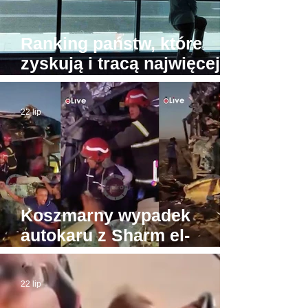
Ranking państw, które
zyskują i tracą najwięcej
turystów. Na przeciwnych
biegunach Egipt i Tajlandia
22 lip
Koszmarny wypadek
autokaru z Sharm el-
Sheikh do Gizy. Turyści
byli w drodze do Piramid
22 lip