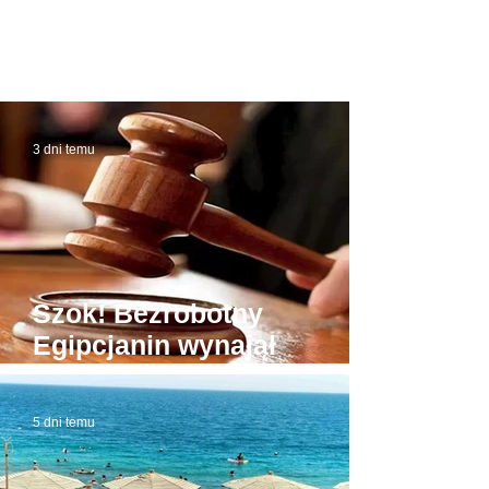
3 dni temu
Szok! Bezrobotny
Egipcjanin wynajął
budynek sądu. W domowej
roboty todze wyłudzał
5 dni temu
łapówki od naiwnych