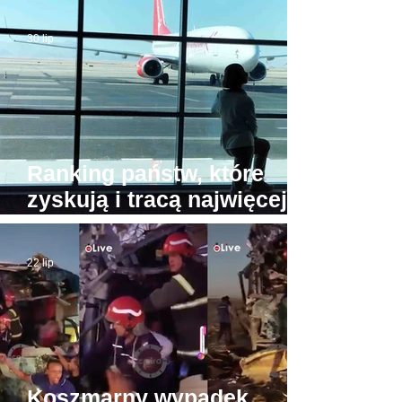
Tymczasem jedyna
egipska karetka wodna...
30 lip
stoi w porcie
Ranking państw, które
zyskują i tracą najwięcej
turystów. Na przeciwnych
biegunach Egipt i Tajlandia
22 lip
Koszmarny wypadek