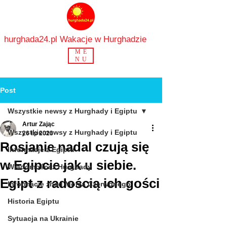
hurghada24.pl Wakacje w Hurghadzie
ME
NU
Post
Wszystkie newsy z Hurghady i Egiptu
Artur Zając
Wszystkie newsy z Hurghady i Egiptu
26 lip 2023
Rosjanie nadal czują się
Informacje z Egiptu
w Egipcie jak u siebie.
Wiadomości z Hurghady
Egipt z radością ich gości
Informacje znad Morza Czerwonego
Historia Egiptu
Sytuacja na Ukrainie