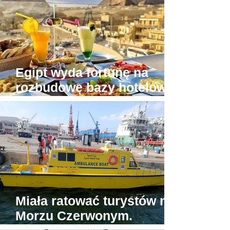
Egipt wyda fortunę na
rozbudowę bazy hotelowej
wokół Piramid w Gizie
30 lip
Miała ratować turystów na
Morzu Czerwonym.