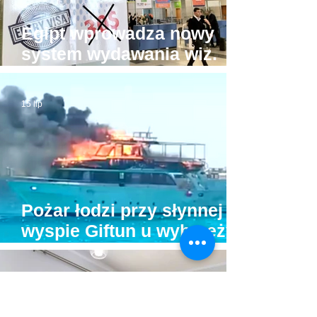
Egipt wprowadza nowy
system wydawania wiz.
Będzie drożej!
15 lip
Pożar łodzi przy słynnej
wyspie Giftun u wybrzeży
Hurghady. Na pokładzie
było kilkunastu turystów
10 lip