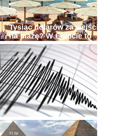
Tysiąc dolarów za wejście
na plażę? W Egipcie to
możliwe! Stąd awantury
6 dni temu
Trzęsienie ziemi w Egipcie
31 lip