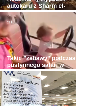
autokaru z Sharm el-
Sheikh do Gizy. Turyści
byli w drodze do Piramid
22 lip
Takie "zabawy" podczas
pustynnego safari w
Hurghadzie. Co trzeba
mieć w głowie, żeby na to
16 lip
pozwolić?!