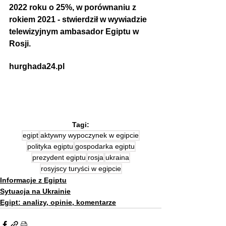
2022 roku o 25%, w porównaniu z 
rokiem 2021 - stwierdził w wywiadzie 
telewizyjnym ambasador Egiptu w 
Rosji.
hurghada24.pl
Tagi:
egipt
aktywny wypoczynek w egipcie
polityka egiptu
gospodarka egiptu
prezydent egiptu
rosja
ukraina
rosyjscy turyści w egipcie
Informacje z Egiptu
Sytuacja na Ukrainie
Egipt: analizy, opinie, komentarze