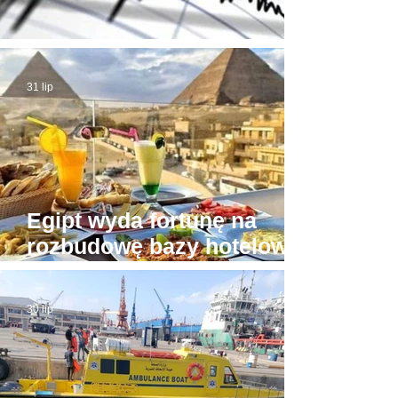
Trzęsienie ziemi w Egipcie
31 lip
Egipt wyda fortunę na
rozbudowę bazy hotelowej
wokół Piramid w Gizie
30 lip