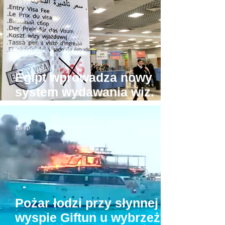
16 lip
pozwolić?!
Egipt wprowadza nowy
system wydawania wiz.
Będzie drożej!
15 lip
Pożar łodzi przy słynnej
wyspie Giftun u wybrzeży