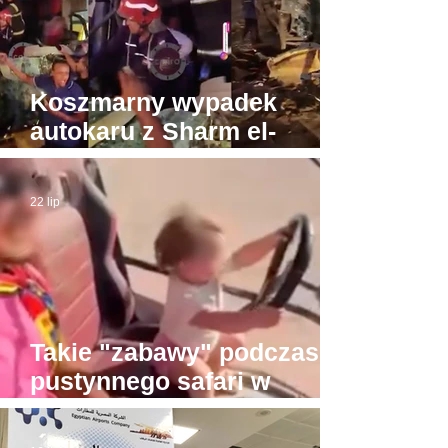
Koszmarny wypadek
autokaru z Sharm el-
Sheikh do Gizy. Turyści
byli w drodze do Piramid
22 lip
Takie "zabawy" podczas
pustynnego safari w
Hurghadzie. Co trzeba
mieć w głowie, żeby na to