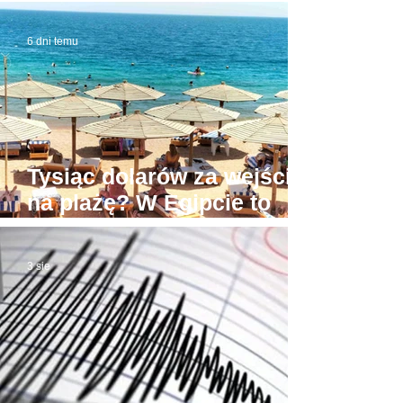
budynek sądu. W domowej
roboty todze wyłudzał
6 dni temu
łapówki od naiwnych
Tysiąc dolarów za wejście
na plażę? W Egipcie to
możliwe! Stąd awantury
3 sie