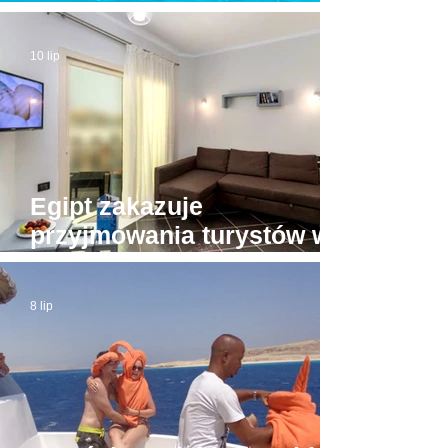
Hurghady. Na pokładzie
było kilkunastu turystów
10 lip
Egipt zakazuje
przyjmowania turystów w
apartamentach bez licencji
8 lip