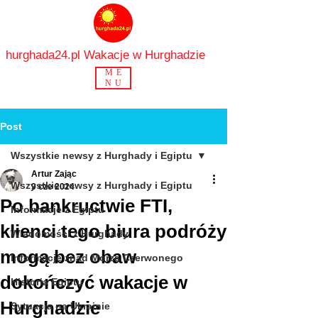
hurghada24.pl Wakacje w Hurghadzie
ME
NU
Post
Wszystkie newsy z Hurghady i Egiptu
Artur Zając
Wszystkie newsy z Hurghady i Egiptu
9 cze 2024
Po bankructwie FTI,
Informacje z Egiptu
klienci tego biura podróży
Wiadomości z Hurghady
mogą bez obaw
Informacje znad Morza Czerwonego
dokończyć wakacje w
Historia Egiptu
Hurghadzie
Sytuacja na Ukrainie