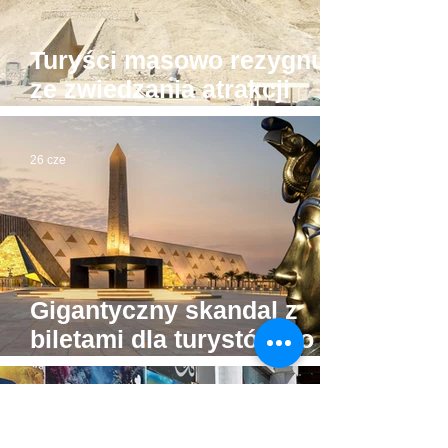
Turyści masowo rezygnują
ze zwiedzania atrakcji
Luksoru. Powód?
26 cze
Gigantyczny skandal z
biletami dla turystów do
Wielkiego Muzeum
Egipskiego
25 cze