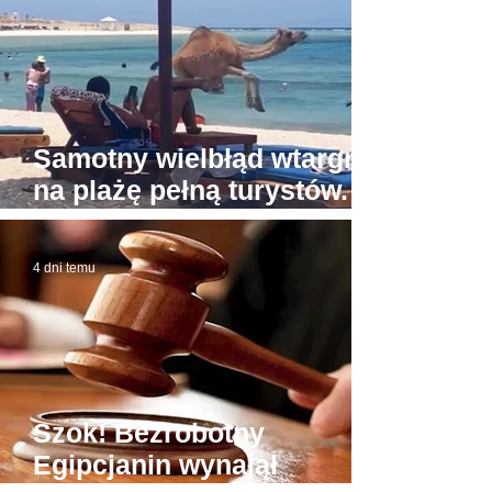
Samotny wielbłąd wtargnął
na plażę pełną turystów.
Zrobiło się groźnie
4 dni temu
Szok! Bezrobotny
Egipcjanin wynajął