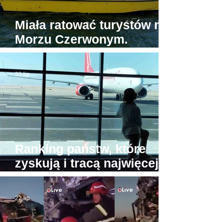
Miała ratować turystów na
Morzu Czerwonym.
Tymczasem jedyna
egipska karetka wodna...
30 lip
stoi w porcie
Ranking państw, które
zyskują i tracą najwięcej
turystów. Na przeciwnych
biegunach Egipt i Tajlandia
22 lip