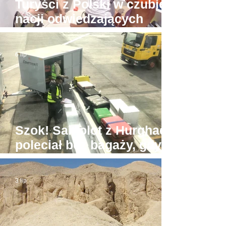
Turyści z Polski w czubie
nacji odwiedzających
Hurghadę
6 lip
Szok! Samolot z Hurghady
poleciał bez bagaży, gdyż
był... zbyt ciężki
3 lip