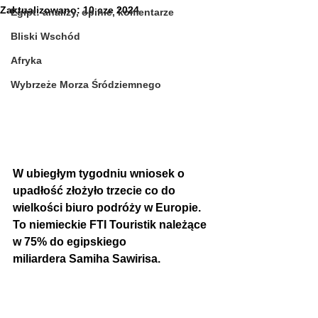
Zaktualizowano:
10 cze 2024
Egipt: analizy, opinie, komentarze
Bliski Wschód
Afryka
Wybrzeże Morza Śródziemnego
W ubiegłym tygodniu wniosek o 
upadłość złożyło trzecie co do 
wielkości biuro podróży w Europie. 
To niemieckie FTI Touristik należące 
w 75% do egipskiego 
miliardera Samiha Sawirisa. 