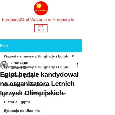
hurghada24.pl Wakacje w Hurghadzie
ME
NU
Post
Wszystkie newsy z Hurghady i Egiptu
Artur Zając
Wszystkie newsy z Hurghady i Egiptu
11 sie 2024
Egipt będzie kandydował
Informacje z Egiptu
na organizatora Letnich
Wiadomości z Hurghady
Igrzysk Olimpijskich
Informacje znad Morza Czerwonego
Historia Egiptu
Sytuacja na Ukrainie