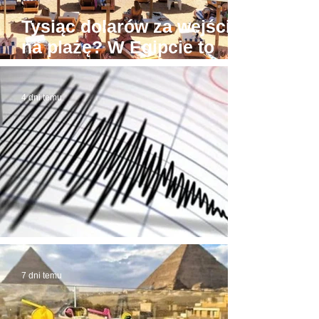
Tysiąc dolarów za wejście
na plażę? W Egipcie to
możliwe! Stąd awantury
4 dni temu
Trzęsienie ziemi w Egipcie
7 dni temu