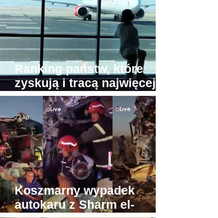
stoi w porcie
Ranking państw, które
zyskują i tracą najwięcej
turystów. Na przeciwnych
biegunach Egipt i Tajlandia
22 lip
Koszmarny wypadek
autokaru z Sharm el-