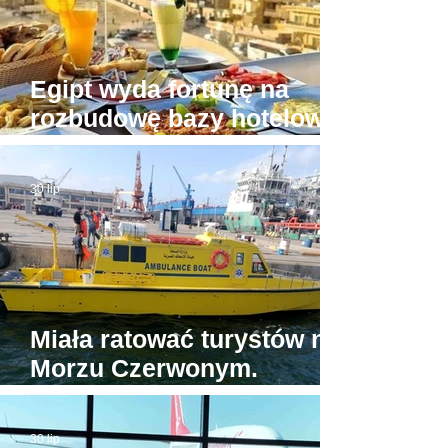
Egipt wyda fortunę na
rozbudowę bazy hotelowej
wokół Piramid w Gizie
30 lip
Miała ratować turystów na
Morzu Czerwonym.
Tymczasem jedyna
egipska karetka wodna...
30 lip