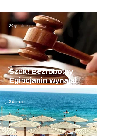
20 godzin temu
Szok! Bezrobotny
Egipcjanin wynajął
budynek sądu. W domowej
roboty todze wyłudzał
3 dni temu
łapówki od naiwnych