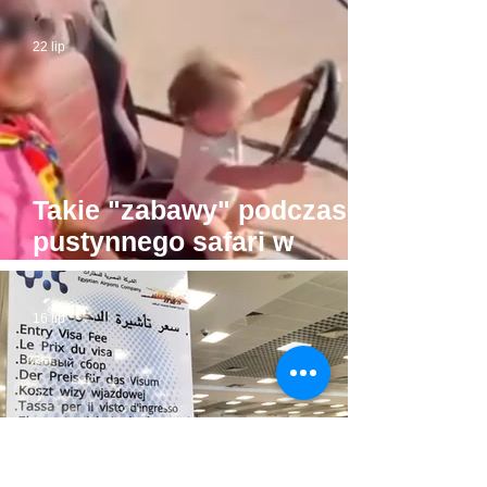
Sheikh do Gizy. Turyści
byli w drodze do Piramid
22 lip
Takie "zabawy" podczas
pustynnego safari w
Hurghadzie. Co trzeba
mieć w głowie, żeby na to
16 lip
pozwolić?!
Egipt wprowadza nowy