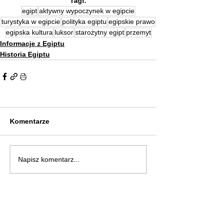
Tagi:
egipt
aktywny wypoczynek w egipcie
turystyka w egipcie
polityka egiptu
egipskie prawo
egipska kultura
luksor
starożytny egipt
przemyt
Informacje z Egiptu
Historia Egiptu
Komentarze
Napisz komentarz...