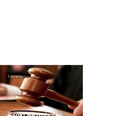
2 dni temu
Szok! Bezrobotny