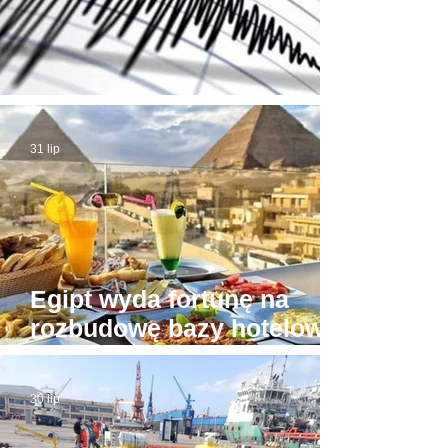
Trzęsienie ziemi w Egipcie
31 lip
Egipt wyda fortunę na
rozbudowę bazy hotelowej
wokół Piramid w Gizie
30 lip