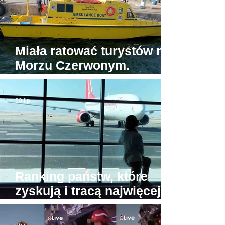
Miała ratować turystów na
Morzu Czerwonym.
Tymczasem jedyna
egipska karetka wodna...
30 lip
stoi w porcie
Ranking państw, które
zyskują i tracą najwięcej
turystów. Na przeciwnych
biegunach Egipt i Tajlandia