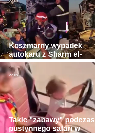
22 lip
Koszmarny wypadek
autokaru z Sharm el-
Sheikh do Gizy. Turyści
byli w drodze do Piramid
22 lip
Takie "zabawy" podczas
pustynnego safari w