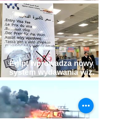
Hurghadzie. Co trzeba
mieć w głowie, żeby na to
16 lip
pozwolić?!
Egipt wprowadza nowy
system wydawania wiz.
Będzie drożej!
15 lip