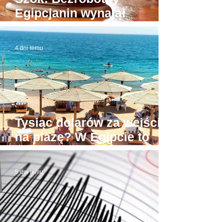
Egipcjanin wynajął
budynek sądu. W domowej
roboty todze wyłudzał
4 dni temu
łapówki od naiwnych
Tysiąc dolarów za wejście
na plażę? W Egipcie to
możliwe! Stąd awantury
5 dni temu