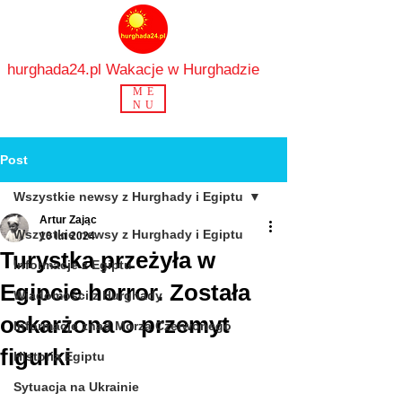
hurghada24.pl Wakacje w Hurghadzie
ME
NU
Post
Wszystkie newsy z Hurghady i Egiptu
Artur Zając
Wszystkie newsy z Hurghady i Egiptu
10 lut 2024
Turystka przeżyła w
Informacje z Egiptu
Egipcie horror. Została
Wiadomości z Hurghady
oskarżona o przemyt
Informacje znad Morza Czerwonego
figurki
Historia Egiptu
Sytuacja na Ukrainie