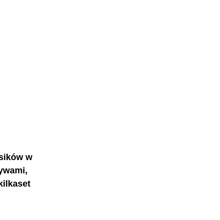
sików w 
ywami, 
ilkaset 