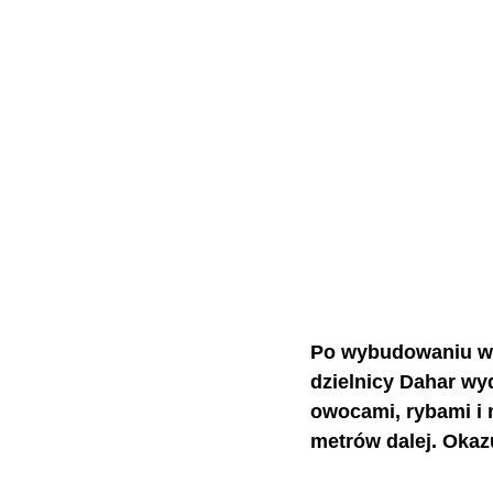
Po wybudowaniu wi
dzielnicy Dahar wy
owocami, rybami i m
metrów dalej. Okazu