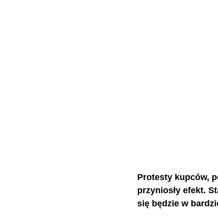
Protesty kupców, p
przyniosły efekt. S
się będzie w bardz