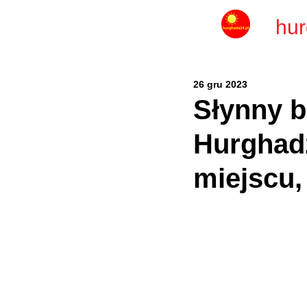
hur
26 gru 2023
Słynny b
Hurghadz
miejscu, 