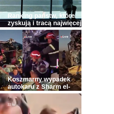
Ranking państw, które
zyskują i tracą najwięcej
turystów. Na przeciwnych
biegunach Egipt i Tajlandia
22 lip
Koszmarny wypadek
autokaru z Sharm el-
Sheikh do Gizy. Turyści
byli w drodze do Piramid
22 lip