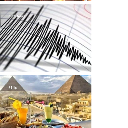
możliwe! Stąd awantury
4 dni temu
Trzęsienie ziemi w Egipcie
31 lip