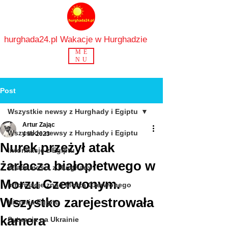
hurghada24.pl Wakacje w Hurghadzie
ME
NU
Post
Wszystkie newsy z Hurghady i Egiptu
Artur Zając
Wszystkie newsy z Hurghady i Egiptu
4 lis 2023
Nurek przeżył atak
Informacje z Egiptu
żarłacza białopłetwego w
Wiadomości z Hurghady
Morzu Czerwonym.
Informacje znad Morza Czerwonego
Wszystko zarejestrowała
Historia Egiptu
kamera
Sytuacja na Ukrainie