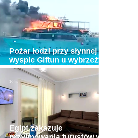
15 lip
Pożar łodzi przy słynnej
wyspie Giftun u wybrzeży
Hurghady. Na pokładzie
było kilkunastu turystów
10 lip
Egipt zakazuje
przyjmowania turystów w