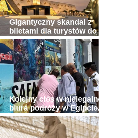
Gigantyczny skandal z
biletami dla turystów do
Wielkiego Muzeum
Egipskiego
25 cze
Kolejny cios w nielegalne
biura podróży w Egipcie.
Tu już prawdziwa wojna
23 cze