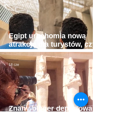
Egipt uruchomia nową
atrakcję dla turystów, czyli
"muzea przy plażach"
18 cze
Znany bloger deportowany
z Egiptu z dożywotnim
zakazem powrotu