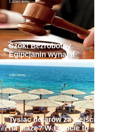
1 dzień temu
Szok! Bezrobotny
Egipcjanin wynajął
budynek sądu. W domowej
roboty todze wyłudzał
3 dni temu
łapówki od naiwnych
Tysiąc dolarów za wejście
na plażę? W Egipcie to