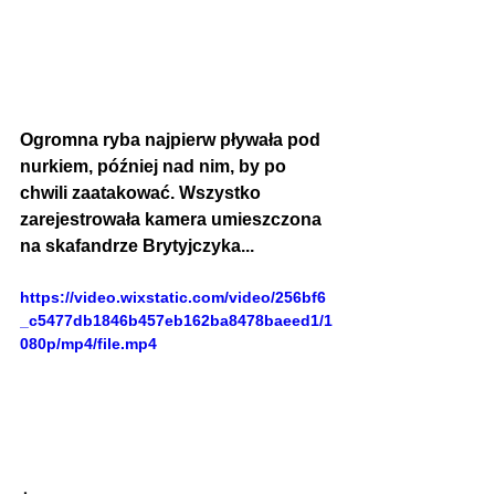
Ogromna ryba najpierw pływała pod 
nurkiem, później nad nim, by po 
chwili zaatakować. Wszystko 
zarejestrowała kamera umieszczona 
na skafandrze Brytyjczyka...
https://video.wixstatic.com/video/256bf6
_c5477db1846b457eb162ba8478baeed1/1
080p/mp4/file.mp4