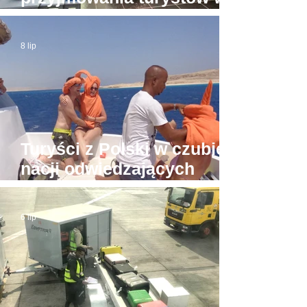
apartamentach bez licencji
8 lip
Turyści z Polski w czubie
nacji odwiedzających
Hurghadę
6 lip