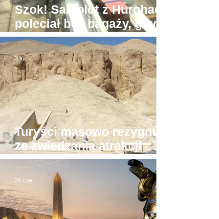
Szok! Samolot z Hurghady
poleciał bez bagaży, gdyż
był... zbyt ciężki
3 lip
Turyści masowo rezygnują
ze zwiedzania atrakcji
Luksoru. Powód?
26 cze