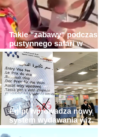
Takie "zabawy" podczas
pustynnego safari w
Hurghadzie. Co trzeba
mieć w głowie, żeby na to
16 lip
pozwolić?!
Egipt wprowadza nowy
system wydawania wiz.
Będzie drożej!