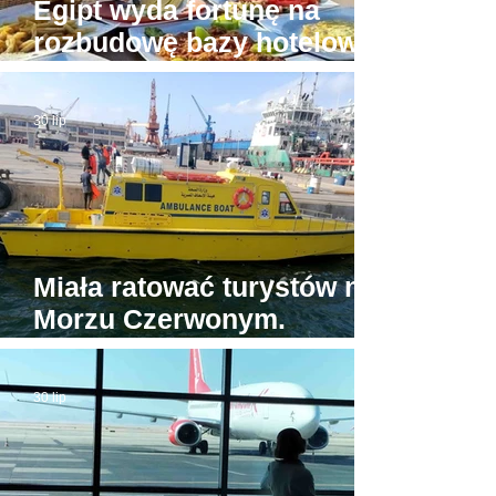
Egipt wyda fortunę na
rozbudowę bazy hotelowej
wokół Piramid w Gizie
30 lip
Miała ratować turystów na
Morzu Czerwonym.
Tymczasem jedyna
egipska karetka wodna...
30 lip
stoi w porcie