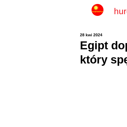
hur
28 kwi 2024
Egipt do
który sp