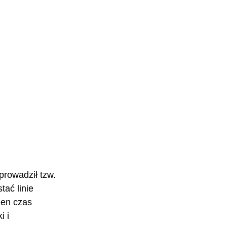
prowadził tzw. 
ać linie 
ien czas 
 i 