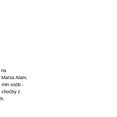
 na 
 Marsa Alam, 
 mln osób - 
, choćby z 
ch.