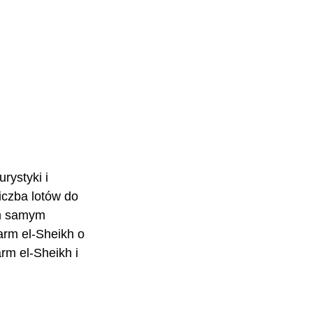
rystyki i 
iczba lotów do 
ym samym 
rm el-Sheikh o 
m el-Sheikh i 