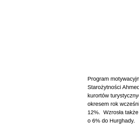
Program motywacyjny 
Starożytności Ahmed 
kurortów turystyczny
okresem rok wcześni
12%.  Wzrosła także
o 6% do Hurghady.