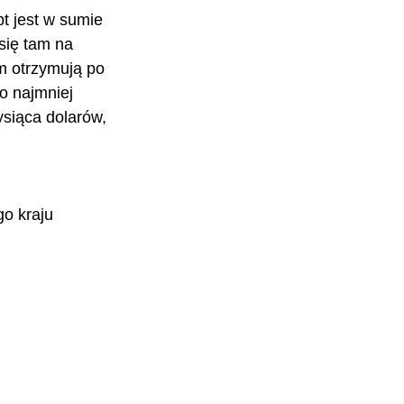
pt jest w sumie 
się tam na 
m otrzymują po 
o najmniej 
ysiąca dolarów, 
go kraju 