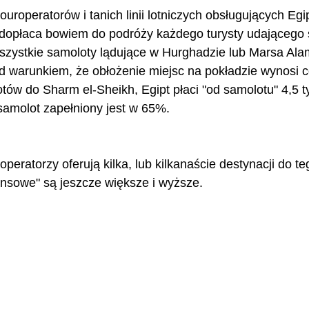
uroperatorów i tanich linii lotniczych obsługujących Egi
t dopłaca bowiem do podróży każdego turysty udającego 
wszystkie samoloty lądujące w Hurghadzie lub Marsa Ala
d warunkiem, że obłożenie miejsc na pokładzie wynosi c
ów do Sharm el-Sheikh, Egipt płaci "od samolotu" 4,5 t
 samolot zapełniony jest w 65%.
roperatorzy oferują kilka, lub kilkanaście destynacji do te
nansowe" są jeszcze większe i wyższe. 