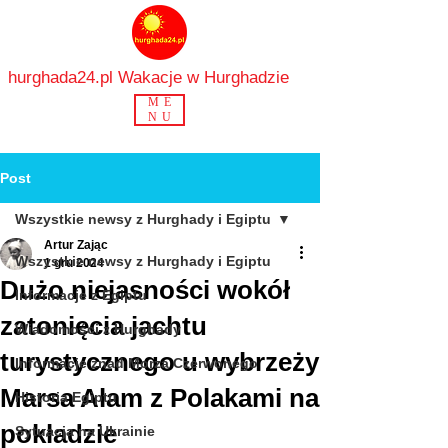
hurghada24.pl Wakacje w Hurghadzie
ME
NU
Post
Wszystkie newsy z Hurghady i Egiptu
Artur Zając
Wszystkie newsy z Hurghady i Egiptu
1 gru 2024
Dużo niejasności wokół
Informacje z Egiptu
zatonięcia jachtu
Wiadomości z Hurghady
turystycznego u wybrzeży
Informacje znad Morza Czerwonego
Marsa Alam z Polakami na
Historia Egiptu
pokładzie
Sytuacja na Ukrainie