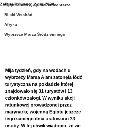
Zaktualizowano:
2 gru 2024
Egipt: analizy, opinie, komentarze
Bliski Wschód
Afryka
Wybrzeże Morza Śródziemnego
Mija tydzień, gdy na wodach u 
wybrzeży Marsa Alam zatonęła łódź 
turystyczna na pokładzie której 
znajdowało się 31 turystów i 13 
członków załogi. W wyniku akcji 
ratunkowej prowadzonej przez 
marynarkę wojenną Egiptu jeszcze 
tego samego dnia 
uratowano 33 
osoby. 
W tej chwili wiadomo, że we 