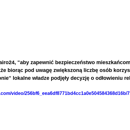
airo24, "aby 
zapewnić bezpieczeństwo mieszkańcom
kże biorąc pod uwagę zwiększoną liczbę osób korzys
onie" 
lokalne władze podjęły decyzję o odłowieniu re
tic.com/video/256bf6_eea6df8771bd4cc1a0e504584368d16b/7