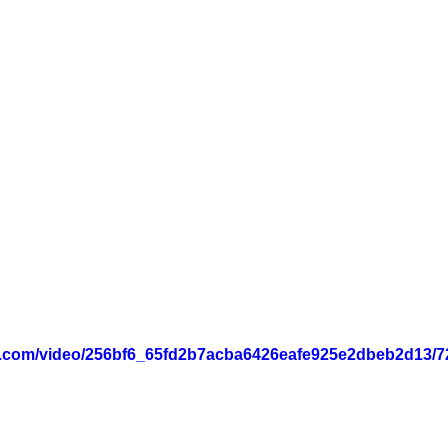
tic.com/video/256bf6_65fd2b7acba6426eafe925e2dbeb2d13/7