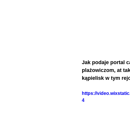
Jak podaje portal c
plażowiczom, at ta
kąpielisk w tym rej
https://video.wixsta
4