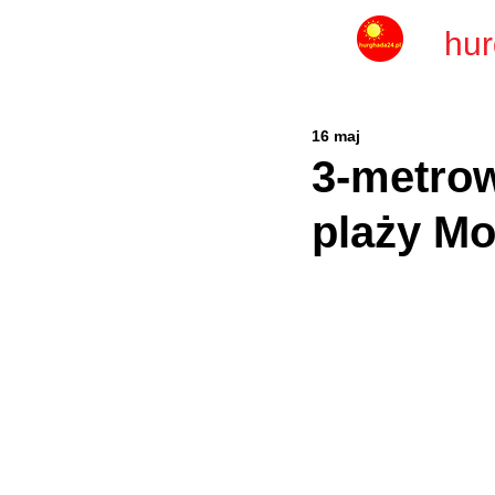
hur
16 maj
3-metrow
plaży Mo