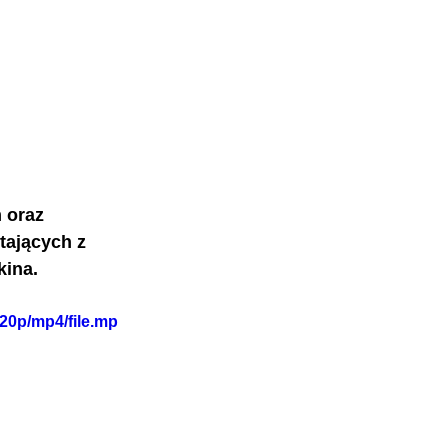
 oraz 
tających z 
kina.
20p/mp4/file.mp