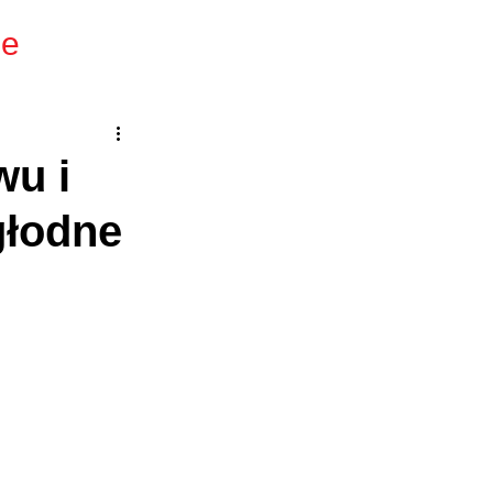
ie
wu i
głodne