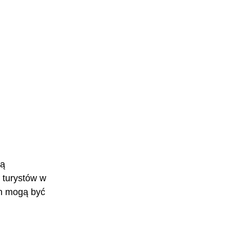
ą 
 turystów w 
h mogą być 