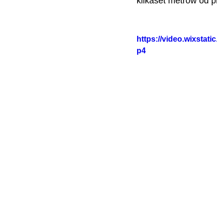
kilkaset metrów od p
https://video.wixsta
p4