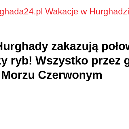
ghada24.pl Wakacje w Hurghadz
urghady zakazują poło
y ryb! Wszystko przez 
w Morzu Czerwonym