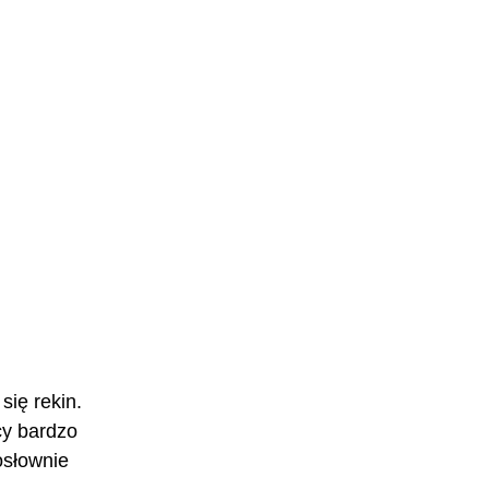
ię rekin. 
cy bardzo 
osłownie 