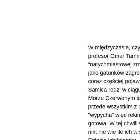
W międzyczasie, czyl
profesor Omar Tamma
"natychmiastowej zm
jako gatunków zagro
coraz częściej pojaw
Samica rodzi w ciąg
Morzu Czerwonym ich
przede wszystkim z p
"wypycha" więc rekiny
gotowa. 
W tej chwil
nikt nie wie ile ich w