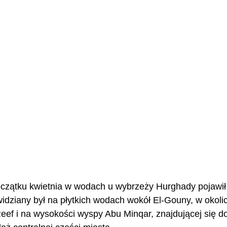
czątku kwietnia w wodach u wybrzeży Hurghady pojawił s
widziany był na płytkich wodach wokół El-Gouny, w okoli
eef i na wysokości wyspy Abu Minqar, znajdującej się d