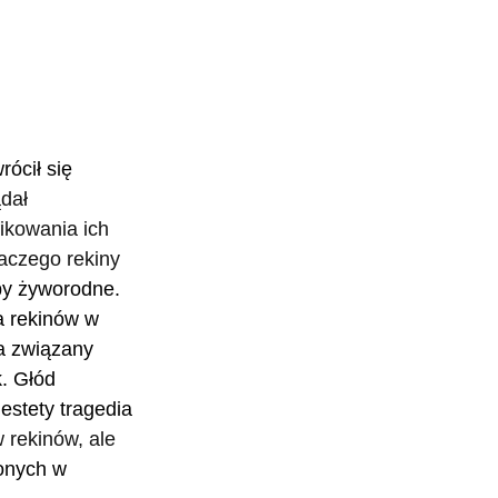
ócił się 
dał 
ikowania ich 
aczego rekiny 
by żyworodne. 
a rekinów w 
a związany 
. Głód 
iestety tragedia 
 rekinów, ale 
ionych w 