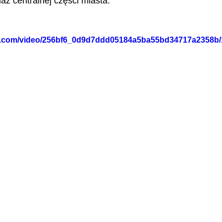
laż centralnej części miasta.
tic.com/video/256bf6_0d9d7ddd05184a5ba55bd34717a2358b/