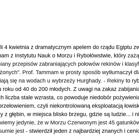
i 4 kwietnia z dramatycznym apelem do rządu Egiptu zwr
m z Instytutu Nauk o Morzu i Rybołówstwie, który 
zażą
iany przepisów zabraniających połowów rekinów i klasyf
żonych". Prof. Tammam w prosty sposób wytłumaczył dl
iają się na wodach u wybrzeży Hurghady. - Rekiny 
to ry
u roku od 40 do 200 młodych. Z uwagi na zakaz zabijani
 liczba stale wzrasta, co powoduje niedobór pożywieni
rzełowieniem, czyli niekontrolowaną eksploatacją łowisk
 z głębin, w miejsca blisko brzegu, gdzie są ludzie... i n
i wiemy jedynie, że w Morzu Czerwonym jest 45 gatunków
 sumie jest 
- stwierdził jeden z najbardziej znanych i cen