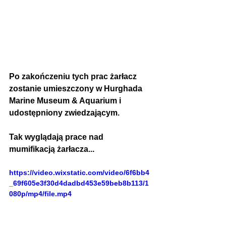
Po zakończeniu tych prac żarłacz 
zostanie umieszczony w Hurghada 
Marine Museum & Aquarium i 
udostępniony zwiedzającym.
Tak wyglądają prace nad 
mumifikacją żarłacza...
https://video.wixstatic.com/video/6f6bb4
_69f605e3f30d4dadbd453e59beb8b113/1
080p/mp4/file.mp4