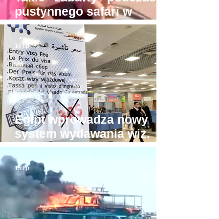
pustynnego safari w
Hurghadzie. Co trzeba
mieć w głowie, żeby na to
16 lip
pozwolić?!
Egipt wprowadza nowy
system wydawania wiz.
Będzie drożej!
15 lip