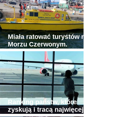
Miała ratować turystów na
Morzu Czerwonym.
Tymczasem jedyna
egipska karetka wodna...
30 lip
stoi w porcie
Ranking państw, które
zyskują i tracą najwięcej