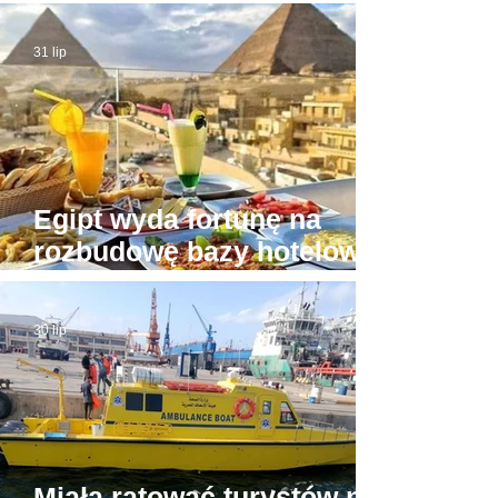
Trzęsienie ziemi w Egipcie
31 lip
Egipt wyda fortunę na
rozbudowę bazy hotelowej
wokół Piramid w Gizie
30 lip
Miała ratować turystów na