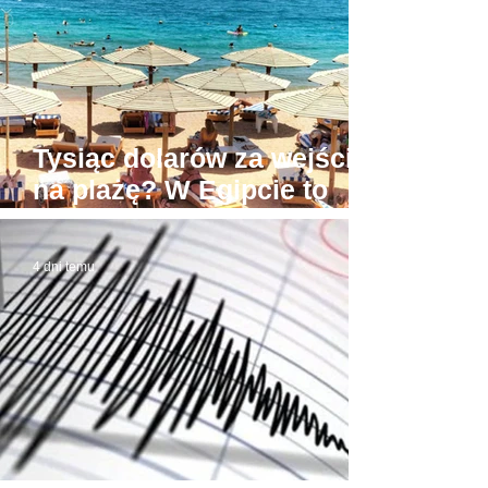
łapówki od naiwnych
Tysiąc dolarów za wejście
na plażę? W Egipcie to
możliwe! Stąd awantury
4 dni temu