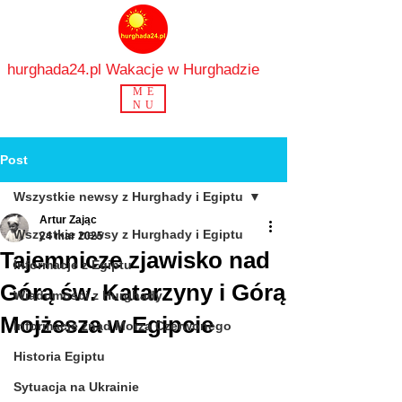
hurghada24.pl Wakacje w Hurghadzie
ME
NU
Post
Wszystkie newsy z Hurghady i Egiptu
Artur Zając
Wszystkie newsy z Hurghady i Egiptu
24 mar 2025
Tajemnicze zjawisko nad
Informacje z Egiptu
Górą św. Katarzyny i Górą
Wiadomości z Hurghady
Mojżesza w Egipcie
Informacje znad Morza Czerwonego
Historia Egiptu
Sytuacja na Ukrainie