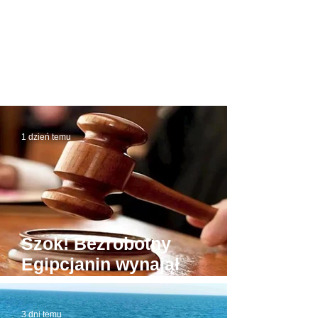
1 dzień temu
Szok! Bezrobotny
Egipcjanin wynajął
budynek sądu. W domowej
roboty todze wyłudzał
3 dni temu