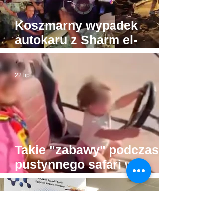
Koszmarny wypadek
autokaru z Sharm el-
Sheikh do Gizy. Turyści
byli w drodze do Piramid
22 lip
Takie "zabawy" podczas
pustynnego safari w
Hurghadzie. Co trzeba
mieć w głowie, żeby na to
16 lip
pozwolić?!