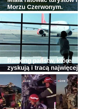
Morzu Czerwonym.
Tymczasem jedyna
egipska karetka wodna...
30 lip
stoi w porcie
Ranking państw, które
zyskują i tracą najwięcej
turystów. Na przeciwnych
biegunach Egipt i Tajlandia
22 lip