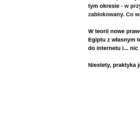
tym okresie - 
w prz
zablokowany. Co wa
W teorii nowe praw
Egiptu z własnym t
do internetu i... ni
Niestety, praktyka j