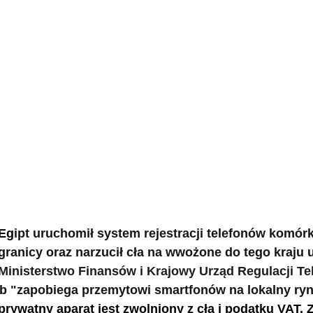
 Eg
ipt uruchomił system rejestracji telefonów komó
ranicy oraz narzucił cła na wwożone do tego kraju 
Ministerstwo Finansów i Krajowy Urząd Regulacji Te
b "zapobiega przemytowi smartfonów na lokalny ryn
prywatny aparat jest zwolniony z cła i podatku 
VAT. 