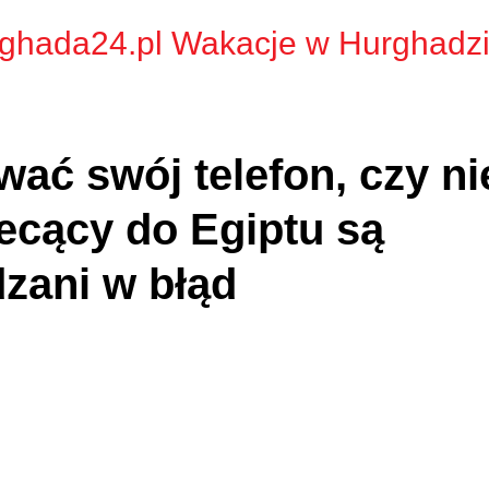
ghada24.pl Wakacje w Hurghadz
wać swój telefon, czy ni
lecący do Egiptu są
zani w błąd