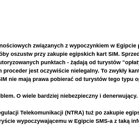
nościowych związanych z wypoczynkiem w Egipcie p
óby oszustw przy zakupie egipskich kart SIM. Sprze
utoryzowanych punktach - żądają od turystów "opłaty
n proceder jest oczywiście nielegalny. To zwykły kan
IM nie mają prawa pobierać od turystów tego typu op
oblem. O wiele bardziej niebezpieczny i denerwujący.
gulacji Telekomunikacji (NTRA) tuż po zakupie egips
yście wypoczywającemu w Egipcie SMS-a z taką info