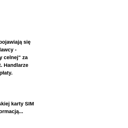
ojawiają się 
dawcy - 
 celnej" za 
t. Handlarze 
łaty. 
kiej karty SIM 
rmacją...