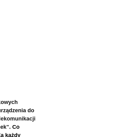
rkowych 
urządzenia do 
lekomunikacji 
ek". 
Co 
Za
 każdy 