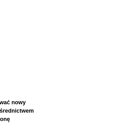
ować nowy 
ośrednictwem 
ronę 