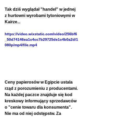
Tak dziś wyglądał "handel" w jednej 
z hurtowni wyrobami tytoniowymi w 
Kairze...
https://video.wixstatic.com/video/256bf6
_50d74146ea1c4cc7b29725de1c4b0a2d/1
080p/mp4/file.mp4
Ceny papierosów w Egipcie ustala 
rząd z porozumieniu z producentami. 
Na każdej paczce znajduje się kod 
kreskowy informujący sprzedawców 
o "cenie towaru dla konsumenta". 
Nie ma od niej odstępstw. Za 