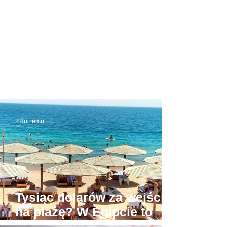
2 dni temu
Tysiąc dolarów za wejście
na plażę? W Egipcie to
możliwe! Stąd awantury