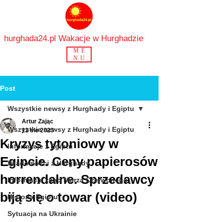
hurghada24.pl Wakacje w Hurghadzie
ME
NU
Post
Wszystkie newsy z Hurghady i Egiptu
Artur Zając
Wszystkie newsy z Hurghady i Egiptu
12 sie 2023
Kryzys tytoniowy w
Informacje z Egiptu
Egipcie. Ceny papierosów
Wiadomości z Hurghady
horrendalne. Sprzedawcy
Informacje znad Morza Czerwonego
biją się o towar (video)
Historia Egiptu
Sytuacja na Ukrainie