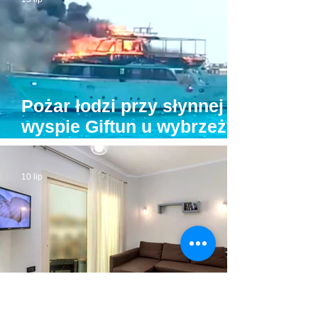
Pożar łodzi przy słynnej
wyspie Giftun u wybrzeży
Hurghady. Na pokładzie
było kilkunastu turystów
10 lip
Egipt zakazuje
przyjmowania turystów w