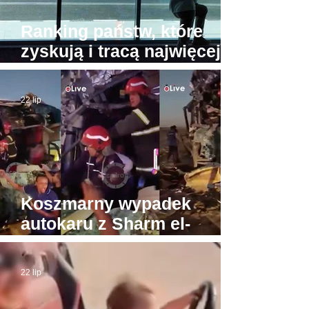
Ranking państw, które
zyskują i tracą najwięcej
turystów. Na przeciwnych
biegunach Egipt i Tajlandia
22 lip
Koszmarny wypadek
autokaru z Sharm el-
Sheikh do Gizy. Turyści
byli w drodze do Piramid
22 lip