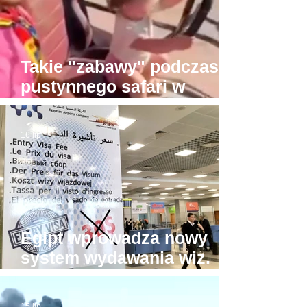
Takie "zabawy" podczas
pustynnego safari w
Hurghadzie. Co trzeba
mieć w głowie, żeby na to
16 lip
pozwolić?!
Egipt wprowadza nowy
system wydawania wiz.
Będzie drożej!
15 lip