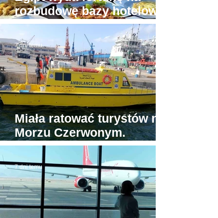
rozbudowę bazy hotelowej
wokół Piramid w Gizie
7 dni temu
Miała ratować turystów na
Morzu Czerwonym.
Tymczasem jedyna
egipska karetka wodna...
7 dni temu
stoi w porcie