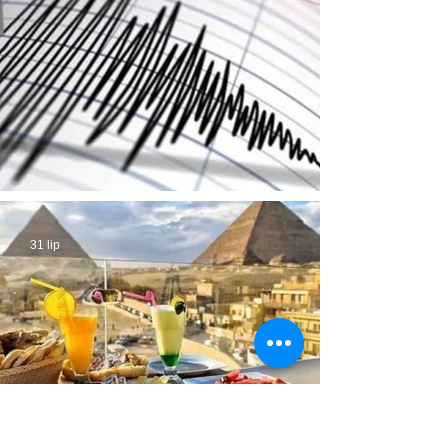
Trzęsienie ziemi w Egipcie
31 lip
Egipt wyda fortunę na
rozbudowę bazy hotelowej