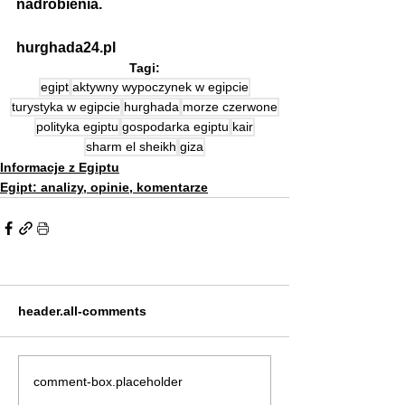
nadrobienia.
hurghada24.pl
Tagi:
egipt
aktywny wypoczynek w egipcie
turystyka w egipcie
hurghada
morze czerwone
polityka egiptu
gospodarka egiptu
kair
sharm el sheikh
giza
Informacje z Egiptu
Egipt: analizy, opinie, komentarze
header.all-comments
comment-box.placeholder