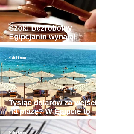
Szok! Bezrobotny
Egipcjanin wynajął
budynek sądu. W domowej
roboty todze wyłudzał
4 dni temu
łapówki od naiwnych
Tysiąc dolarów za wejście
na plażę? W Egipcie to
możliwe! Stąd awantury
5 dni temu