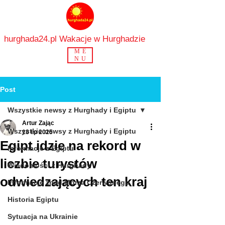
hurghada24.pl Wakacje w Hurghadzie
ME
NU
Post
Wszystkie newsy z Hurghady i Egiptu
Artur Zając
Wszystkie newsy z Hurghady i Egiptu
18 lip 2025
Egipt idzie na rekord w
Informacje z Egiptu
liczbie turystów
Wiadomości z Hurghady
odwiedzających ten kraj
Informacje znad Morza Czerwonego
Historia Egiptu
Sytuacja na Ukrainie