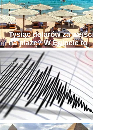
Tysiąc dolarów za wejście
na plażę? W Egipcie to
możliwe! Stąd awantury
6 dni temu
Trzęsienie ziemi w Egipcie