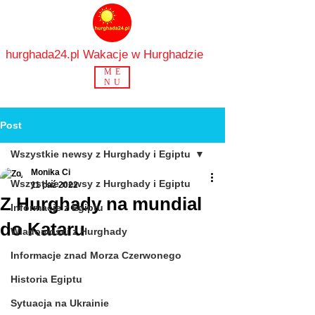
hurghada24.pl Wakacje w Hurghadzie
ME
NU
Post
Wszystkie newsy z Hurghady i Egiptu
Monika Ci
Wszystkie newsy z Hurghady i Egiptu
11 paź 2022
Z Hurghady na mundial
Informacje z Egiptu
do Kataru
Wiadomości z Hurghady
Informacje znad Morza Czerwonego
Historia Egiptu
Sytuacja na Ukrainie