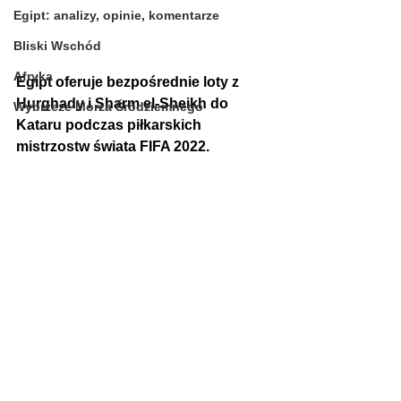
Egipt: analizy, opinie, komentarze
Bliski Wschód
Afryka
Egipt oferuje bezpośrednie loty z 
Hurghady i Sharm el-Sheikh do 
Wybrzeże Morza Śródziemnego
Kataru podczas piłkarskich 
mistrzostw świata FIFA 2022.