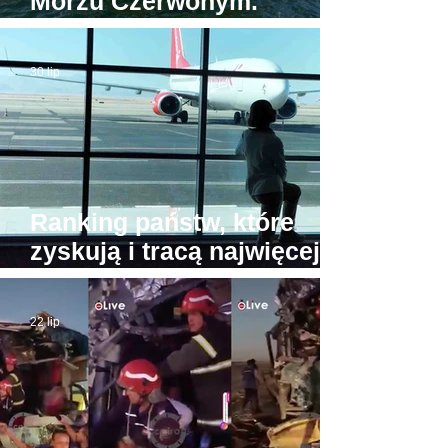
Morzu Czerwonym.
Tymczasem jedyna
egipska karetka wodna...
30 lip
stoi w porcie
Ranking państw, które
zyskują i tracą najwięcej
turystów. Na przeciwnych
biegunach Egipt i Tajlandia
22 lip