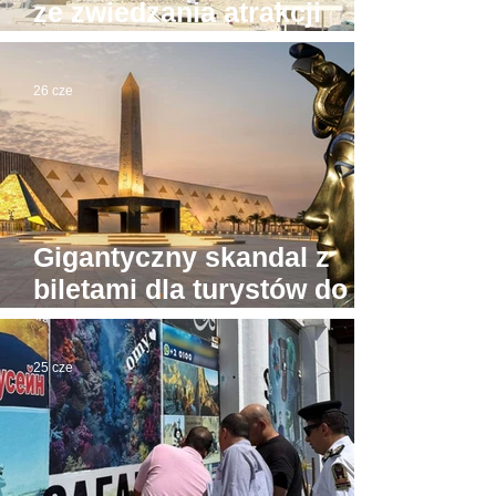
ze zwiedzania atrakcji
Luksoru. Powód?
26 cze
Gigantyczny skandal z
biletami dla turystów do
Wielkiego Muzeum
Egipskiego
25 cze