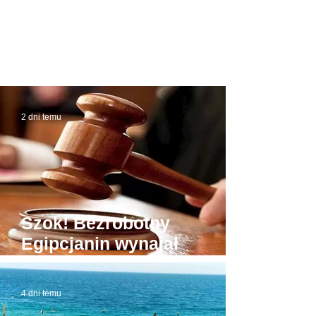
2 dni temu
Szok! Bezrobotny
Egipcjanin wynajął
budynek sądu. W domowej
roboty todze wyłudzał
4 dni temu
łapówki od naiwnych