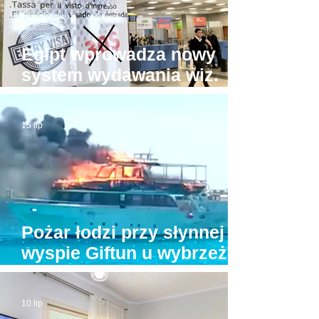
Egipt wprowadza nowy
system wydawania wiz.
Będzie drożej!
15 lip
Pożar łodzi przy słynnej
wyspie Giftun u wybrzeży
Hurghady. Na pokładzie
było kilkunastu turystów
10 lip