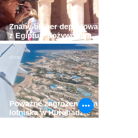
Znany bloger deportowany
z Egiptu z dożywotnim
zakazem powrotu
15 cze
Poważne zagrożenie dla
lotniska w Hurghadzie
usunięte. Turyści mogą
odetchnąć
11 cze