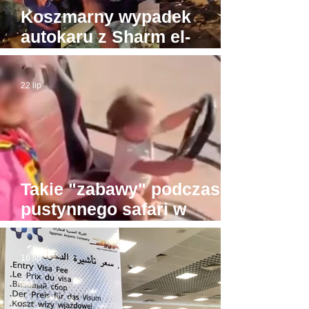
Koszmarny wypadek
autokaru z Sharm el-
Sheikh do Gizy. Turyści
byli w drodze do Piramid
22 lip
Takie "zabawy" podczas
pustynnego safari w
Hurghadzie. Co trzeba
mieć w głowie, żeby na to
16 lip
pozwolić?!