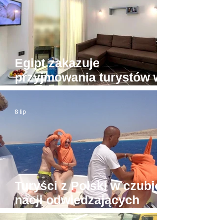
Egipt zakazuje
przyjmowania turystów w
apartamentach bez licencji
8 lip
Turyści z Polski w czubie
nacji odwiedzających
Hurghadę