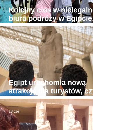
Kolejny cios w nielegalne
biura podróży w Egipcie.
Tu już prawdziwa wojna
23 cze
Egipt uruchomia nową
atrakcję dla turystów, czyli
"muzea przy plażach"
18 cze