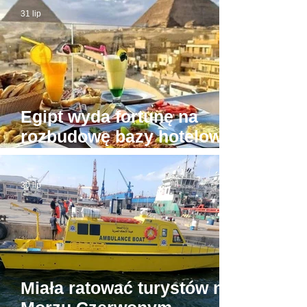
31 lip
Egipt wyda fortunę na
rozbudowę bazy hotelowej
wokół Piramid w Gizie
30 lip
Miała ratować turystów na