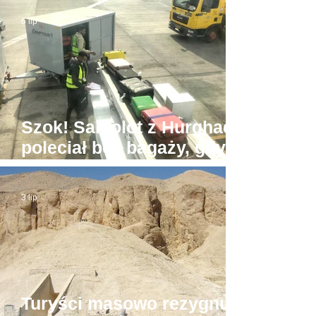
6 lip
Szok! Samolot z Hurghady
poleciał bez bagaży, gdyż
był... zbyt ciężki
3 lip
Turyści masowo rezygnują