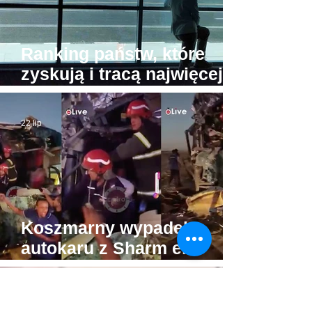
Ranking państw, które
zyskują i tracą najwięcej
turystów. Na przeciwnych
biegunach Egipt i Tajlandia
22 lip
Koszmarny wypadek
autokaru z Sharm el-
Sheikh do Gizy. Turyści
byli w drodze do Piramid
22 lip