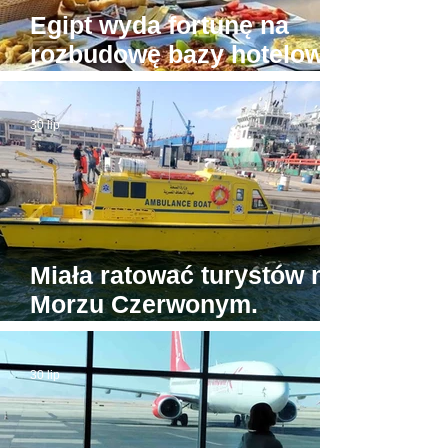
Egipt wyda fortunę na
rozbudowę bazy hotelowej
wokół Piramid w Gizie
30 lip
Miała ratować turystów na
Morzu Czerwonym.
Tymczasem jedyna
egipska karetka wodna...
30 lip
stoi w porcie