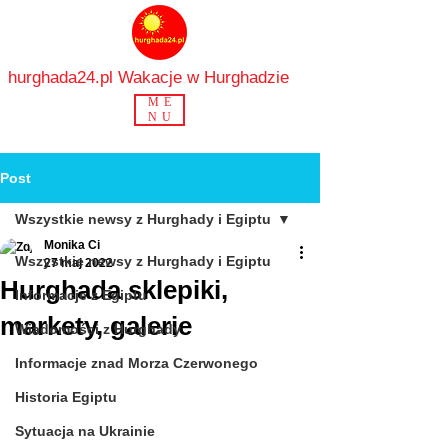
hurghada24.pl Wakacje w Hurghadzie
ME
NU
Post
Wszystkie newsy z Hurghady i Egiptu
Monika Ci
Wszystkie newsy z Hurghady i Egiptu
27 maj 2022
Hurghada sklepiki,
Informacje z Egiptu
markety, galerie
Wiadomości z Hurghady
Informacje znad Morza Czerwonego
Historia Egiptu
Sytuacja na Ukrainie