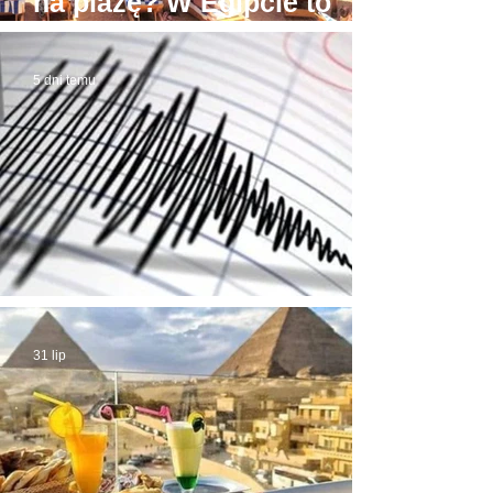
na plażę? W Egipcie to
możliwe! Stąd awantury
5 dni temu
Trzęsienie ziemi w Egipcie
31 lip