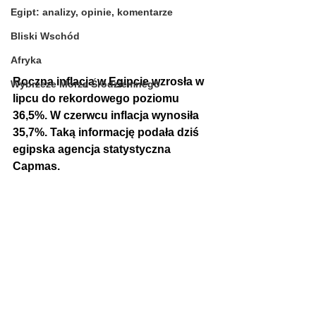
Egipt: analizy, opinie, komentarze
Bliski Wschód
Afryka
Roczna inflacja w Egipcie
 wzrosła w 
Wybrzeże Morza Śródziemnego
lipcu do rekordowego poziomu 
36,5%. W czerwcu inflacja wynosiła 
35,7%. Taką informację podała dziś 
egipska agencja statystyczna 
Capmas. 