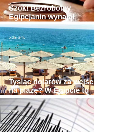
Szok! Bezrobotny
Egipcjanin wynajął
budynek sądu. W domowej
roboty todze wyłudzał
5 dni temu
łapówki od naiwnych
Tysiąc dolarów za wejście
na plażę? W Egipcie to
możliwe! Stąd awantury
6 dni temu