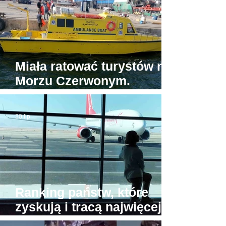
Miała ratować turystów na
Morzu Czerwonym.
Tymczasem jedyna
egipska karetka wodna...
30 lip
stoi w porcie
Ranking państw, które
zyskują i tracą najwięcej
turystów. Na przeciwnych