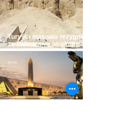
Turyści masowo rezygnują
ze zwiedzania atrakcji
Luksoru. Powód?
26 cze
Gigantyczny skandal z
biletami dla turystów do