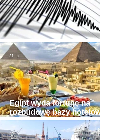
Trzęsienie ziemi w Egipcie
31 lip
Egipt wyda fortunę na
rozbudowę bazy hotelowej
wokół Piramid w Gizie
30 lip