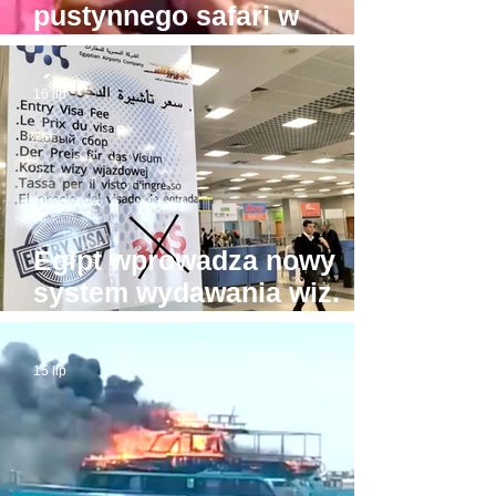
pustynnego safari w
Hurghadzie. Co trzeba
mieć w głowie, żeby na to
16 lip
pozwolić?!
Egipt wprowadza nowy
system wydawania wiz.
Będzie drożej!
15 lip