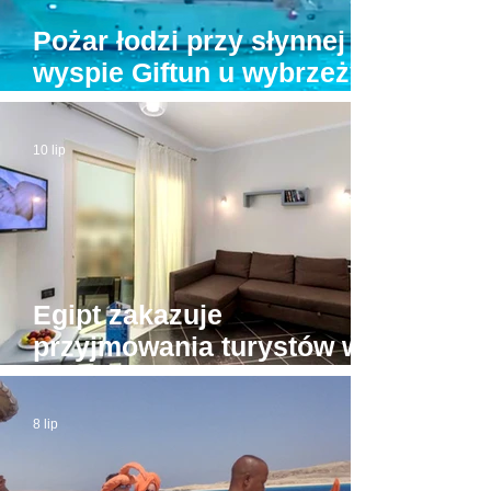
Pożar łodzi przy słynnej
wyspie Giftun u wybrzeży
Hurghady. Na pokładzie
było kilkunastu turystów
10 lip
Egipt zakazuje
przyjmowania turystów w
apartamentach bez licencji
8 lip