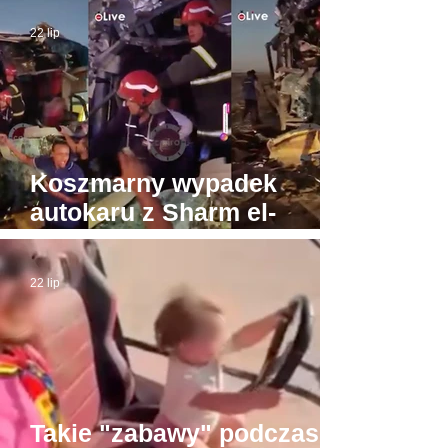
biegunach Egipt i Tajlandia
22 lip
Koszmarny wypadek
autokaru z Sharm el-
Sheikh do Gizy. Turyści
byli w drodze do Piramid
22 lip
Takie "zabawy" podczas