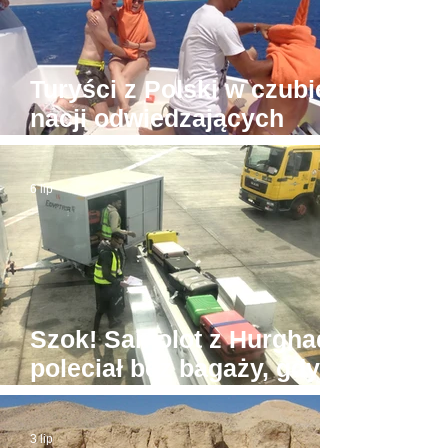
Turyści z Polski w czubie
nacji odwiedzających
Hurghadę
6 lip
Szok! Samolot z Hurghady
poleciał bez bagaży, gdyż
był... zbyt ciężki
3 lip