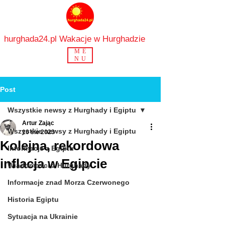
hurghada24.pl Wakacje w Hurghadzie
ME
NU
Post
Wszystkie newsy z Hurghady i Egiptu
Artur Zając
Wszystkie newsy z Hurghady i Egiptu
10 sie 2023
Kolejna, rekordowa
Informacje z Egiptu
inflacja w Egipcie
Wiadomości z Hurghady
Informacje znad Morza Czerwonego
Historia Egiptu
Sytuacja na Ukrainie