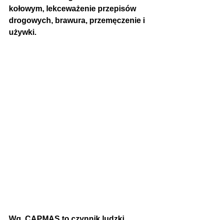
kołowym, lekceważenie przepisów 
drogowych, brawura, przemęczenie i 
używki.
Wg. CAPMAS to 
czynnik ludzki 