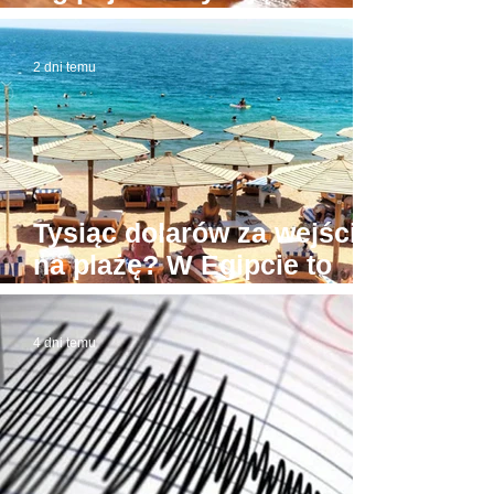
budynek sądu. W domowej
roboty todze wyłudzał
2 dni temu
łapówki od naiwnych
Tysiąc dolarów za wejście
na plażę? W Egipcie to
możliwe! Stąd awantury
4 dni temu