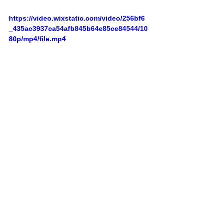
https://video.wixstatic.com/video/256bf6
_435ac3937ca54afb845b64e85ce84544/10
80p/mp4/file.mp4