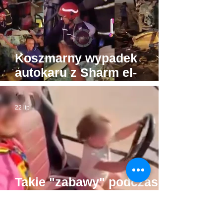
Koszmarny wypadek
autokaru z Sharm el-
Sheikh do Gizy. Turyści
byli w drodze do Piramid
22 lip
Takie "zabawy" podczas
pustynnego safari w
Hurghadzie. Co trzeba