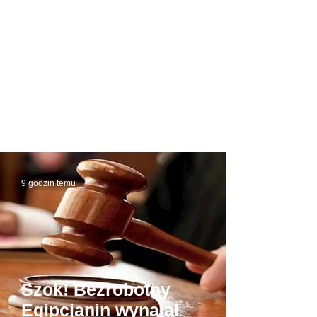
9 godzin temu
Szok! Bezrobotny
Egipcjanin wynajął