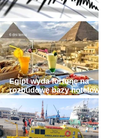
Trzęsienie ziemi w Egipcie
6 dni temu
Egipt wyda fortunę na
rozbudowę bazy hotelowej
wokół Piramid w Gizie
30 lip