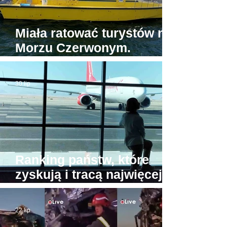
Miała ratować turystów na
Morzu Czerwonym.
Tymczasem jedyna
egipska karetka wodna...
30 lip
stoi w porcie
Ranking państw, które
zyskują i tracą najwięcej
turystów. Na przeciwnych
biegunach Egipt i Tajlandia
22 lip