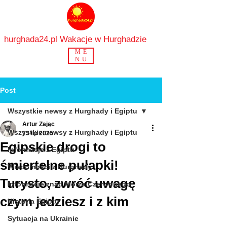
hurghada24.pl Wakacje w Hurghadzie
ME
NU
Post
Wszystkie newsy z Hurghady i Egiptu
Artur Zając
Wszystkie newsy z Hurghady i Egiptu
13 lip 2025
Egipskie drogi to
Informacje z Egiptu
śmiertelne pułapki!
Wiadomości z Hurghady
Turysto, zwróć uwagę
Informacje znad Morza Czerwonego
czym jedziesz i z kim
Historia Egiptu
Sytuacja na Ukrainie