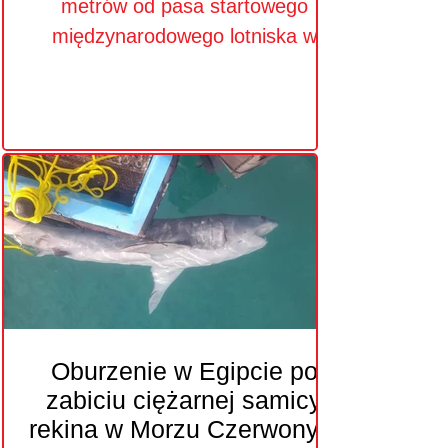
metrów od pasa startowego
międzynarodowego lotniska w
Hurghadzie
Oburzenie w Egipcie po
Dzielnice
zabiciu ciężarnej samicy
rekina w Morzu Czerwonym