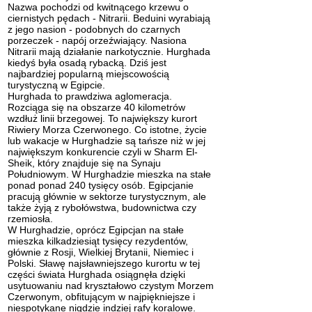
Nazwa pochodzi od kwitnącego krzewu o
ciernistych pędach - Nitrarii. Beduini wyrabiają
z jego nasion - podobnych do czarnych
porzeczek - napój orzeźwiający. Nasiona
Nitrarii mają działanie narkotycznie. Hurghada
kiedyś była osadą rybacką. Dziś jest
najbardziej popularną miejscowością
turystyczną w Egipcie.
Hurghada to prawdziwa aglomeracja.
Rozciąga się na obszarze 40 kilometrów
wzdłuż linii brzegowej. To największy kurort
Riwiery Morza Czerwonego. Co istotne, życie
lub wakacje w Hurghadzie są tańsze niż w jej
największym konkurencie czyli w
Sharm El-
Sheik
, który znajduje się na Synaju
Południowym. W Hurghadzie mieszka na stałe
ponad ponad 240 tysięcy osób. Egipcjanie
pracują głównie w sektorze turystycznym, ale
także żyją z rybołówstwa, budownictwa czy
rzemiosła.
W Hurghadzie, oprócz Egipcjan na stałe
mieszka kilkadziesiąt tysięcy rezydentów,
głównie z Rosji, Wielkiej Brytanii, Niemiec i
Polski. Sławę najsławniejszego kurortu w tej
części świata Hurghada osiągnęła dzięki
usytuowaniu nad kryształowo czystym Morzem
Czerwonym, obfitującym w najpiękniejsze i
niespotykane nigdzie indziej rafy koralowe.