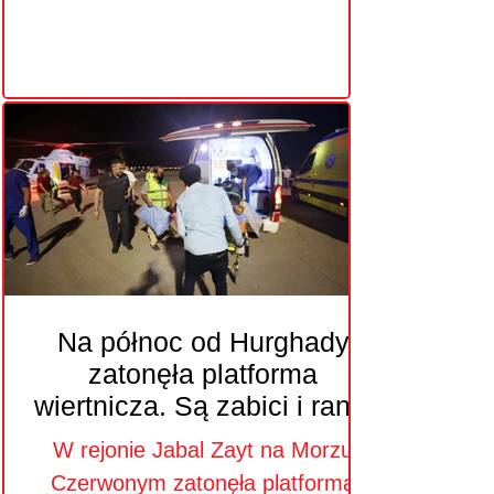
Na północ od Hurghady
zatonęła platforma
wiertnicza. Są zabici i ranni
W rejonie Jabal Zayt na Morzu
Czerwonym zatonęła platforma