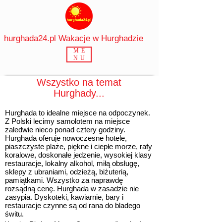
hurghada24.pl Wakacje w Hurghadzie
ME
NU
Wszystko na temat
Hurghady
...
Hurghada to idealne miejsce na odpoczynek.
Z Polski lecimy
samolotem
na miejsce
zaledwie nieco ponad cztery godziny.
Hurghada oferuje nowoczesne hotele,
piaszczyste plaże
, piękne i ciepłe morze,
rafy
koralowe
,
doskonałe jedzenie
, wysokiej klasy
restauracje, lokalny alkohol, miłą obsługę,
sklepy z ubraniami, odzieżą, biżuterią,
pamiątkami. Wszystko za naprawdę
rozsądną cenę. Hurghada w zasadzie nie
zasypia.
Dyskoteki
,
kawiarnie,
bary i
restauracje
czynne są od rana do bladego
świtu.