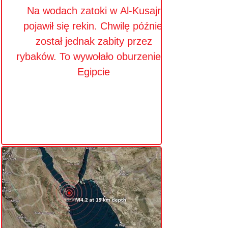
Na wodach zatoki w Al-Kusajr
pojawił się rekin. Chwilę później
został jednak zabity przez
rybaków. To wywołało oburzenie w
Egipcie