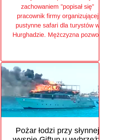
zachowaniem "popisał się"
pracownik firmy organizującej
pustynne safari dla turystów w
Hurghadzie. Mężczyzna pozwolił
prowadzić pojazd typu buggy
kilkuletniemu dziecku
Pożar łodzi przy słynnej
wyspie Giftun u wybrzeży