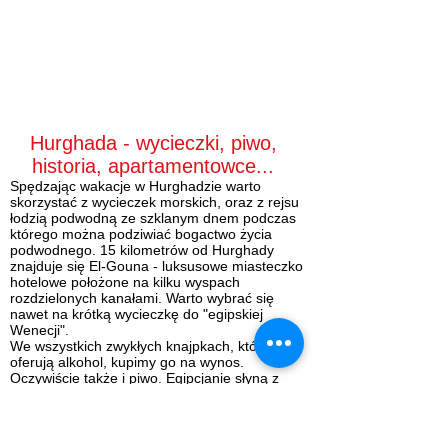
Hurghada - wycieczki, piwo,
historia, apartamentowce...
Spędzając wakacje w Hurghadzie warto
skorzystać z
wycieczek morskich
, oraz z rejsu
łodzią podwodną ze szklanym dnem podczas
którego można podziwiać bogactwo życia
podwodnego. 15 kilometrów od Hurghady
znajduje się
El-Gouna
- luksusowe miasteczko
hotelowe położone na kilku wyspach
rozdzielonych kanałami. Warto wybrać się
nawet na krótką wycieczkę do "egipskiej
Wenecji".
We wszystkich zwykłych knajpkach, które
oferują alkohol, kupimy go na wynos.
Oczywiście także i
piwo.
Egipcjanie słyną z
produkcji piwa. Polecamy piwo Stella, które
otrzymało kilkanaście międzynarodowych
nagród. Dobrze zmrożone jest znakomite.
Jeśli zapomnimy, czy zwyczajnie nie zdążymy