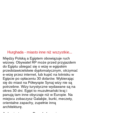
Hurghada
- miasto inne niż wszystkie...
Między Polską a Egiptem obowiązuje
ruch
wizowy
. Obywatel RP może przed przyjazdem
do Egiptu ubiegać się o
wizę
w egipskim
przedstawicielstwie dyplomatycznym, otrzymać
e-wizę przez internet, lub kupić na lotnisku w
Egipcie po opłaceniu 30 dolarów. Wybierając
się do miast na Półwyspie Synaj wizy nie są
potrzebne. Wizy turystyczne wydawane są na
okres 30 dni. Egipt to muzułmański kraj i
panują tam
inne obyczaje niż w Europie
. Na
miejscu zobaczysz Galabjie, burki,
meczety
,
orientalne zapachy
, zupełnie inną
architekturę.