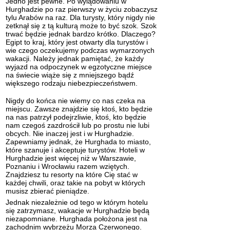
Jedno jest pewne. Po wylądowaniu w
Hurghadzie po raz pierwszy w życiu zobaczysz
tylu Arabów na raz. Dla turysty, który nigdy nie
zetknął się z tą kulturą może to być szok. Szok
trwać będzie jednak bardzo krótko. Dlaczego?
Egipt
to kraj, który jest otwarty dla turystów i
wie czego oczekujemy podczas wymarzonych
wakacji. Należy jednak pamiętać, że każdy
wyjazd na odpoczynek w egzotyczne miejsce
na świecie wiąże się z mniejszego bądź
większego rodzaju
niebezpieczeństwem
.
Nigdy do końca nie wiemy co nas czeka na
miejscu. Zawsze znajdzie się ktoś, kto będzie
na nas patrzył podejrzliwie, ktoś, kto będzie
nam czegoś zazdrościł lub po prostu nie lubi
obcych. Nie inaczej jest i w Hurghadzie.
Zapewniamy jednak, że Hurghada to miasto,
które szanuje i akceptuje turystów.
Hoteli w
Hurghadzie
jest więcej niż w Warszawie,
Poznaniu i Wrocławiu razem wziętych.
Znajdziesz tu resorty na które Cię stać w
każdej chwili, oraz takie na pobyt w których
musisz zbierać pieniądze.
Jednak niezależnie od tego w którym hotelu
się zatrzymasz, wakacje w Hurghadzie będą
niezapomniane. Hurghada położona jest na
zachodnim wybrzeżu Morza Czerwonego.