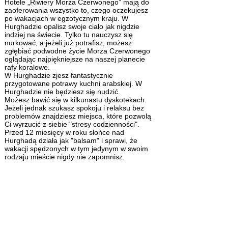
Hotele
„Riwiery Morza Czerwonego” mają do
zaoferowania wszystko to, czego oczekujesz
po wakacjach w egzotycznym kraju. W
Hurghadzie
opalisz swoje ciało
jak nigdzie
indziej na świecie. Tylko tu nauczysz się
nurkować, a jeżeli już potrafisz, możesz
zgłębiać podwodne życie Morza Czerwonego
oglądając najpiękniejsze na naszej planecie
rafy koralowe.
W Hurghadzie zjesz fantastycznie
przygotowane
potrawy kuchni arabskiej
. W
Hurghadzie nie będziesz się nudzić.
Możesz bawić się w kilkunastu dyskotekach.
Jeżeli jednak szukasz spokoju i relaksu bez
problemów znajdziesz miejsca, które pozwolą
Ci wyrzucić z siebie "stresy codzienności".
Przed 12 miesięcy w roku
słońce nad
Hurghadą
działa jak "balsam" i sprawi, że
wakacji spędzonych w tym jedynym w swoim
rodzaju mieście nigdy nie zapomnisz.​