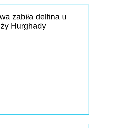
a zabiła delfina u
eży Hurghady