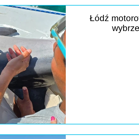
Łódź motorow
wybrz