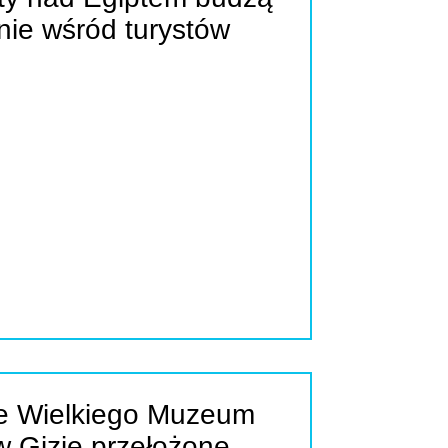
nie wśród turystów
ie Wielkiego Muzeum
w Gizie przełożone