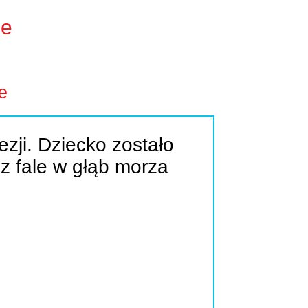
ie
e
zji. Dziecko zostało
z fale w głąb morza