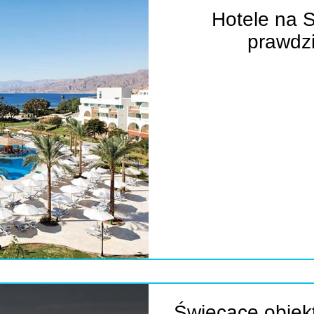
Hotele na 
prawdz
Świecące obiek