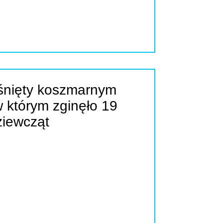
ąśnięty koszmarnym
 którym zginęło 19
ziewcząt