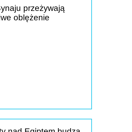
Synaju przeżywają
iwe oblężenie
ty nad Egiptem budzą