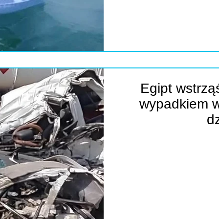
Egipt wstrz
wypadkiem w
d