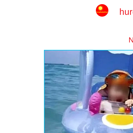
hur
N