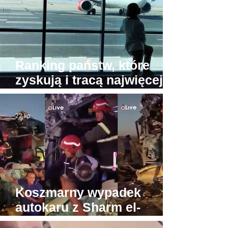
Ranking państw, które
zyskują i tracą najwięcej
turystów. Na przeciwnych
biegunach Egipt i Tajlandia
22 lip
Koszmarny wypadek
autokaru z Sharm el-
Sheikh do Gizy. Turyści