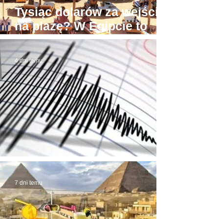
Tysiąc dolarów za wejście
na plażę? W Egipcie to
możliwe! Stąd awantury
4 dni temu
Trzęsienie ziemi w Egipcie
7 dni temu