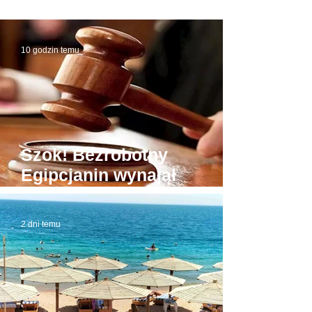
10 godzin temu
Szok! Bezrobotny
Egipcjanin wynajął
budynek sądu. W domowej
roboty todze wyłudzał
2 dni temu
łapówki od naiwnych