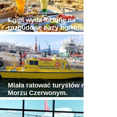
Egipt wyda fortunę na
rozbudowę bazy hotelowej
wokół Piramid w Gizie
30 lip
Miała ratować turystów na
Morzu Czerwonym.
Tymczasem jedyna
egipska karetka wodna...
30 lip
stoi w porcie