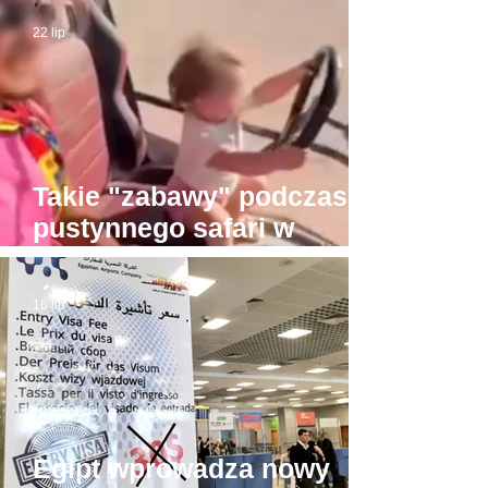
byli w drodze do Piramid
22 lip
Takie "zabawy" podczas
pustynnego safari w
Hurghadzie. Co trzeba
mieć w głowie, żeby na to
16 lip
pozwolić?!
Egipt wprowadza nowy