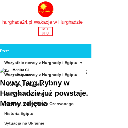
hurghada24.pl Wakacje w Hurghadzie
ME
NU
Post
Wszystkie newsy z Hurghady i Egiptu
Monika Ci
Wszystkie newsy z Hurghady i Egiptu
11 maj 2022
Nowy Targ Rybny w
Informacje z Egiptu
Hurghadzie już powstaje.
Wiadomości z Hurghady
Mamy zdjęcia
Informacje znad Morza Czerwonego
Historia Egiptu
Sytuacja na Ukrainie