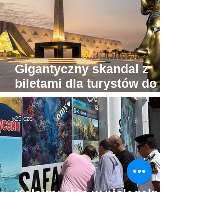
Gigantyczny skandal z
biletami dla turystów do
Wielkiego Muzeum
Egipskiego
25 cze
Kolejny cios w nielegalne
biura podróży w Egipcie.
Tu już prawdziwa wojna