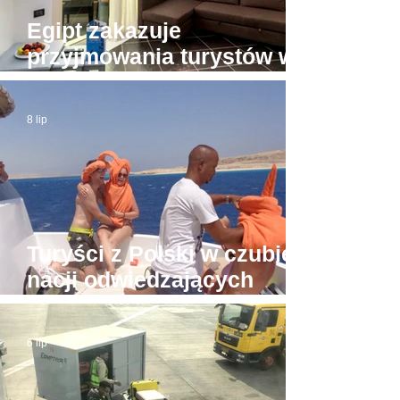
Egipt zakazuje
przyjmowania turystów w
apartamentach bez licencji
8 lip
Turyści z Polski w czubie
nacji odwiedzających
Hurghadę
6 lip