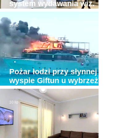
system wydawania wiz.
Będzie drożej!
15 lip
Pożar łodzi przy słynnej
wyspie Giftun u wybrzeży
Hurghady. Na pokładzie
było kilkunastu turystów
10 lip