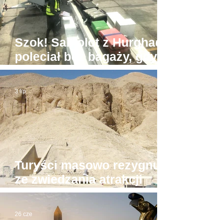
Szok! Samolot z Hurghady
poleciał bez bagaży, gdyż
był... zbyt ciężki
3 lip
Turyści masowo rezygnują
ze zwiedzania atrakcji
Luksoru. Powód?
26 cze