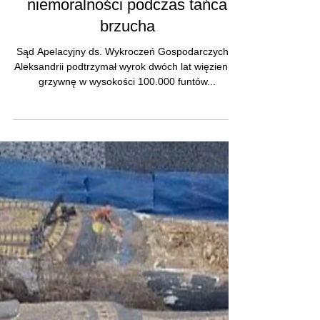
Słynna Egipcjanka idzie do
więzienia za nawoływanie do
niemoralności podczas tańca
brzucha
Sąd Apelacyjny ds. Wykroczeń Gospodarczych w
Aleksandrii podtrzymał wyrok dwóch lat więzienia i
grzywnę w wysokości 100.000 funtów...