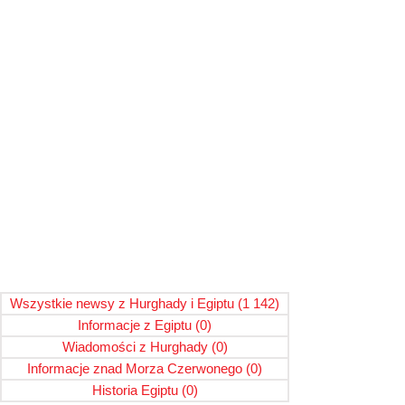
Wszystkie newsy z Hurghady i Egiptu
(1 142)
1 142 поста
Informacje z Egiptu
(0)
0 постов
Wiadomości z Hurghady
(0)
0 постов
Informacje znad Morza Czerwonego
(0)
0 постов
Historia Egiptu
(0)
0 постов