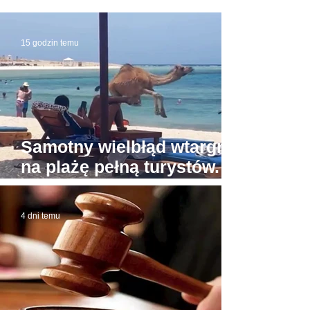
15 godzin temu
Samotny wielbłąd wtargnął
na plażę pełną turystów.
Zrobiło się groźnie
4 dni temu