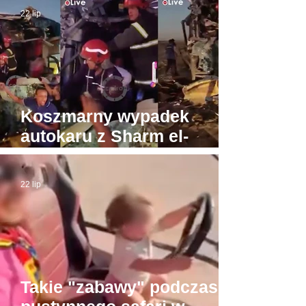
biegunach Egipt i Tajlandia
22 lip
Koszmarny wypadek
autokaru z Sharm el-
Sheikh do Gizy. Turyści
byli w drodze do Piramid
22 lip
Takie "zabawy" podczas