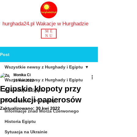
hurghada24.pl Wakacje w Hurghadzie
ME
NU
Post
Wszystkie newsy z Hurghady i Egiptu
Monika Ci
Wszystkie newsy z Hurghady i Egiptu
26 kwi 2022
Egipskie kłopoty przy
Informacje z Egiptu
produkcji papierosów
Wiadomości z Hurghady
Zaktualizowano:
30 kwi 2022
Informacje znad Morza Czerwonego
Historia Egiptu
Sytuacja na Ukrainie