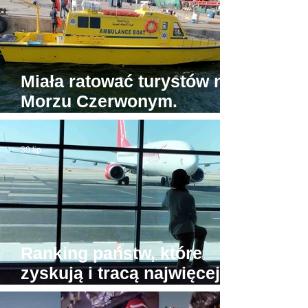
Miała ratować turystów na
Morzu Czerwonym.
Tymczasem jedyna
egipska karetka wodna...
30 lip
stoi w porcie
Ranking państw, które
zyskują i tracą najwięcej
turystów. Na przeciwnych