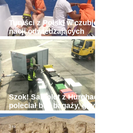
Turyści z Polski w czubie
nacji odwiedzających
Hurghadę
6 lip
Szok! Samolot z Hurghady
poleciał bez bagaży, gdyż
był... zbyt ciężki
3 lip