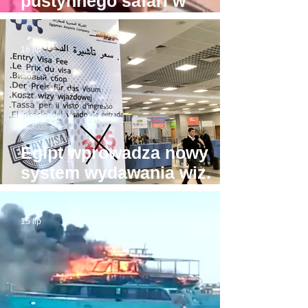
pustynnego safari w
Hurghadzie. Co trzeba
mieć w głowie, żeby na to
16 lip
pozwolić?!
Egipt wprowadza nowy
system wydawania wiz.
Będzie drożej!
15 lip