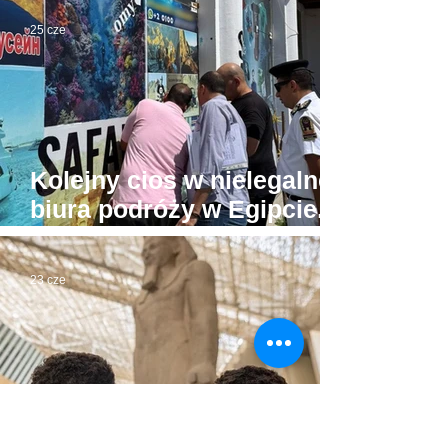
Egipskiego
25 cze
Kolejny cios w nielegalne
biura podróży w Egipcie.
Tu już prawdziwa wojna
23 cze
Egipt uruchomia nową