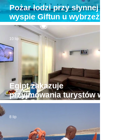
Pożar łodzi przy słynnej
wyspie Giftun u wybrzeży
Hurghady. Na pokładzie
było kilkunastu turystów
10 lip
Egipt zakazuje
przyjmowania turystów w
apartamentach bez licencji
8 lip