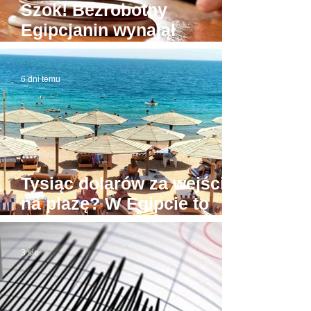
Szok! Bezrobotny
Egipcjanin wynajął
budynek sądu. W domowej
roboty todze wyłudzał
6 dni temu
łapówki od naiwnych
Tysiąc dolarów za wejście
na plażę? W Egipcie to
możliwe! Stąd awantury
3 sie