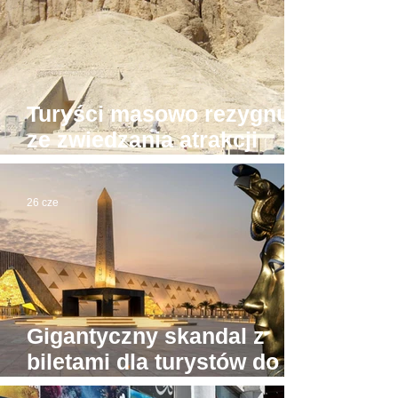
Turyści masowo rezygnują
ze zwiedzania atrakcji
Luksoru. Powód?
26 cze
Gigantyczny skandal z
biletami dla turystów do
Wielkiego Muzeum