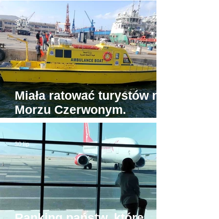
wokół Piramid w Gizie
30 lip
Miała ratować turystów na
Morzu Czerwonym.
Tymczasem jedyna
egipska karetka wodna...
30 lip
stoi w porcie
Ranking państw, które