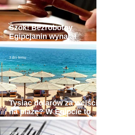
Szok! Bezrobotny
Egipcjanin wynajął
budynek sądu. W domowej
roboty todze wyłudzał
3 dni temu
łapówki od naiwnych
Tysiąc dolarów za wejście
na plażę? W Egipcie to
możliwe! Stąd awantury
4 dni temu