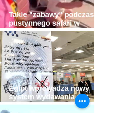
Takie "zabawy" podczas
pustynnego safari w
Hurghadzie. Co trzeba
mieć w głowie, żeby na to
16 lip
pozwolić?!
Egipt wprowadza nowy
system wydawania wiz.
Będzie drożej!
15 lip