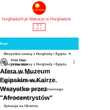
hurghada24.pl Wakacje w Hurghadzie
ME
NU
Post
Wszystkie newsy z Hurghady i Egiptu
Artur Zając
Wszystkie newsy z Hurghady i Egiptu
20 cze 2024
Afera w Muzeum
Informacje z Egiptu
Egipskim w Kairze.
Wiadomości z Hurghady
Wszystko przez
Informacje znad Morza Czerwonego
"Afrocentrystów"
Historia Egiptu
Sytuacja na Ukrainie