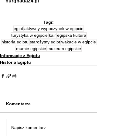
hurghada24.pl
Tagi:
egipt
aktywny wypoczynek w egipcie
turystyka w egipcie
kair
egipska kultura
historia egiptu
starożytny egipt
wakacje w egipcie
mumie egipskie
muzeum egipskie
Informacje z Egiptu
Historia Egiptu
Komentarze
Napisz komentarz...