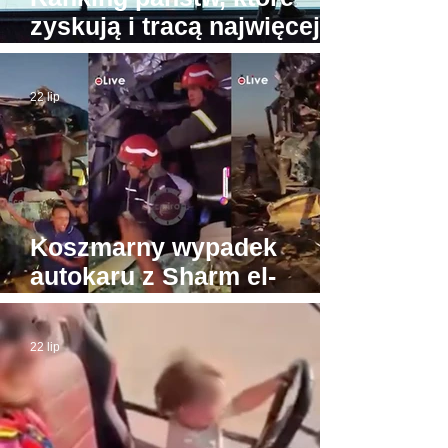
zyskują i tracą najwięcej
turystów. Na przeciwnych
biegunach Egipt i Tajlandia
22 lip
Koszmarny wypadek
autokaru z Sharm el-
Sheikh do Gizy. Turyści
byli w drodze do Piramid
22 lip