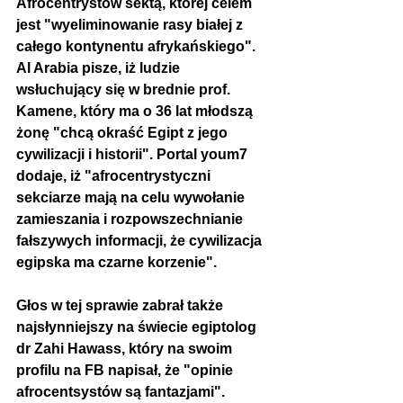
Afrocentrystów sektą, której celem 
jest "wyeliminowanie rasy białej z 
całego kontynentu afrykańskiego". 
Al Arabia pisze, iż ludzie 
wsłuchujący się w brednie prof. 
Kamene, który ma o 36 lat młodszą 
żonę "chcą okraść Egipt z jego 
cywilizacji i historii". Portal youm7 
dodaje, iż "afrocentrystyczni 
sekciarze 
mają na celu wywołanie 
zamieszania i rozpowszechnianie 
fałszywych informacji, że cywilizacja 
egipska ma czarne korzenie".
Głos w tej sprawie zabrał także 
najsłynniejszy na świecie egiptolog 
dr Zahi Hawass, który na swoim 
profilu na FB napisał, że "opinie 
afrocentsystów są fantazjami". 