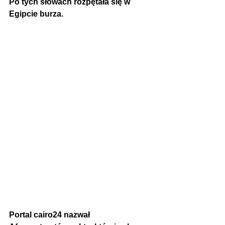
Po tych słowach rozpętała się w 
Egipcie burza.
P
ortal cairo24 nazwał 