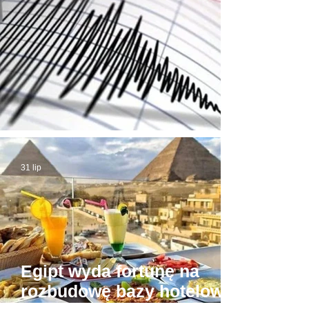
Trzęsienie ziemi w Egipcie
31 lip
Egipt wyda fortunę na
rozbudowę bazy hotelowej