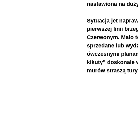
nastawiona na duży
Sytuacja jet napra
pierwszej linii brz
Czerwonym. Mało te
sprzedane lub wydzi
ówczesnymi planam
kikuty" doskonale 
murów straszą tur