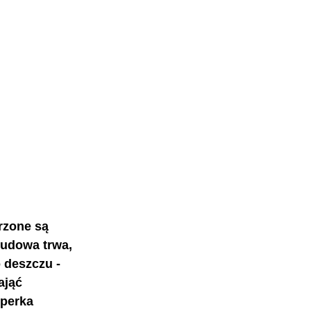
rzone są 
budowa trwa, 
 deszczu - 
ająć 
perka 