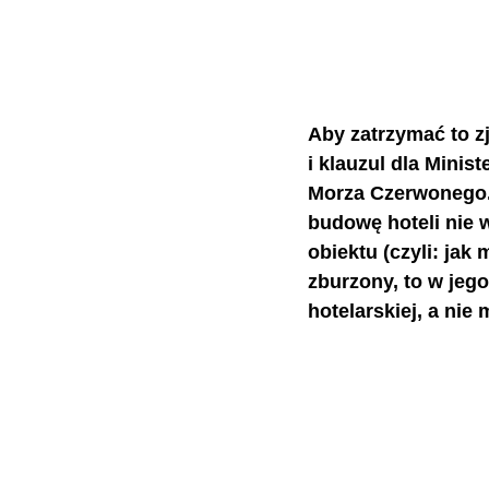
Aby zatrzymać to z
i klauzul dla Minis
Morza Czerwonego.
budowę hoteli nie 
obiektu (czyli: jak
zburzony, to w jeg
hotelarskiej, a nie