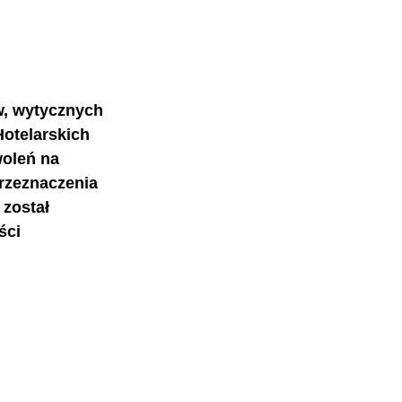
w, wytycznych 
Hotelarskich 
oleń na 
rzeznaczenia 
 został 
ści 