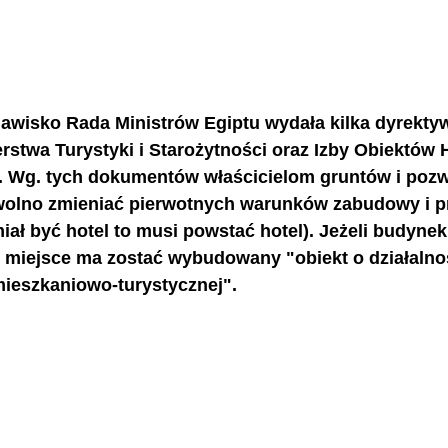
jawisko Rada Ministrów Egiptu wydała kilka dyrekty
terstwa Turystyki i Starożytności oraz Izby Obiektów 
 Wg. tych dokumentów właścicielom gruntów i pozw
wolno zmieniać pierwotnych warunków zabudowy i p
 miał być hotel to musi powstać hotel). Jeżeli budynek
o miejsce ma zostać wybudowany "obiekt o działalno
 mieszkaniowo-turystycznej". 