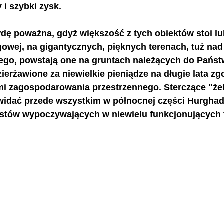
 i szybki zysk.
wdę poważna, gdyż większość z tych obiektów stoi lu
egowej, na gigantycznych, pięknych terenach, tuż na
go, powstają one na gruntach należących do Państw
erżawione za niewielkie pieniądze na długie lata zg
i zagospodarowania przestrzennego. Sterczące "że
widać przede wszystkim w północnej części Hurghady
ystów wypoczywających w niewielu funkcjonujących 