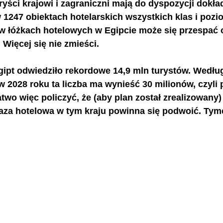
yści krajowi i zagraniczni mają do dyspozycji dokła
w 1247 obiektach hotelarskich wszystkich klas i pozi
 w łóżkach hotelowych w Egipcie może się przespać o
e. Więcej się nie zmieści. 
ipt odwiedziło rekordowe 14,9 mln turystów. Według
w 2028 roku ta liczba ma wynieść 30 milionów, czyli
Łatwo więc policzyć, że (aby plan został zrealizowany)
 baza hotelowa w tym kraju powinna się podwoić. Tym