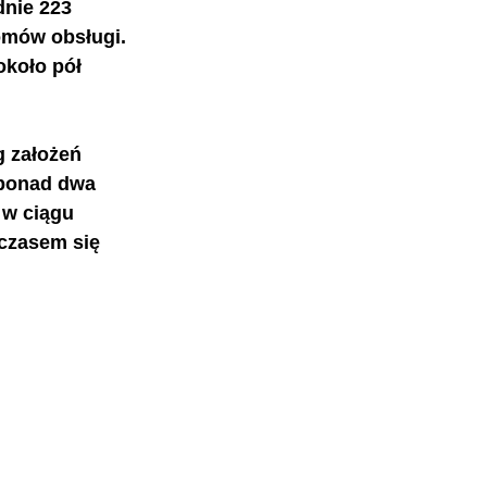
dnie 
223 
omów obsługi. 
koło pół 
 założeń 
 ponad dwa 
 w ciągu 
czasem się 