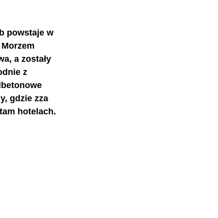
b powstaje w 
d Morzem 
a, a zostały 
odnie z 
lbetonowe 
, gdzie zza 
tam hotelach.