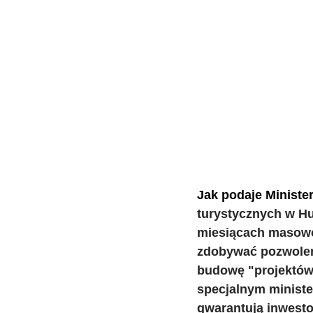
Jak podaje Minister
turystycznych w Hu
miesiącach masowo 
zdobywać pozwoleni
budowę "projektów 
specjalnym minister
gwarantują inwesto