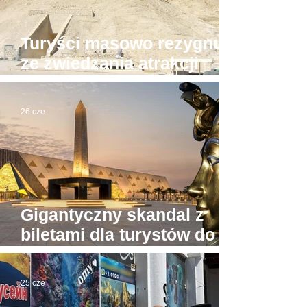
Turyści masowo rezygnują
ze zwiedzania atrakcji
Luksoru. Powód?
26 cze
Gigantyczny skandal z
biletami dla turystów do
Wielkiego Muzeum
Egipskiego
25 cze