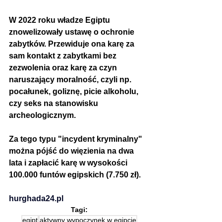
W 2022 roku władze Egiptu 
znowelizowały ustawę o ochronie 
zabytków. Przewiduje ona 
karę za 
sam kontakt z zabytkami bez 
zezwolenia oraz karę za czyn 
naruszający moralność, czyli np. 
pocałunek, goliznę, picie alkoholu, 
czy seks na stanowisku 
archeologicznym.
Za tego typu "incydent kryminalny" 
można pójść do więzienia na dwa 
lata i zapłacić karę w wysokości 
100.000 funtów egipskich (7.750 zł).
hurghada24.pl
Tagi:
egipt
aktywny wypoczynek w egipcie