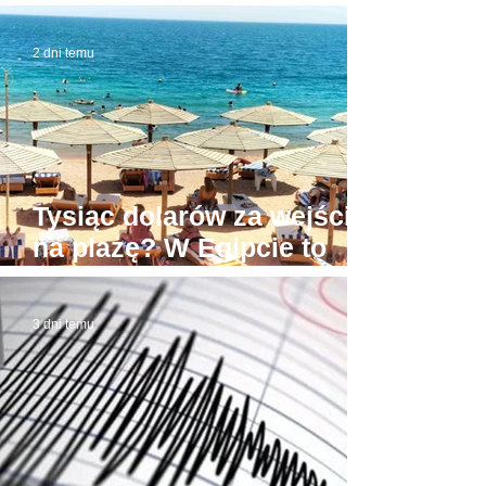
budynek sądu. W domowej
roboty todze wyłudzał
2 dni temu
łapówki od naiwnych
Tysiąc dolarów za wejście
na plażę? W Egipcie to
możliwe! Stąd awantury
3 dni temu