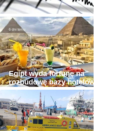
Trzęsienie ziemi w Egipcie
6 dni temu
Egipt wyda fortunę na
rozbudowę bazy hotelowej
wokół Piramid w Gizie
7 dni temu