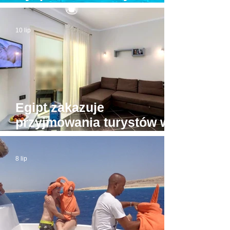
Hurghady. Na pokładzie
było kilkunastu turystów
10 lip
Egipt zakazuje
przyjmowania turystów w
apartamentach bez licencji
8 lip