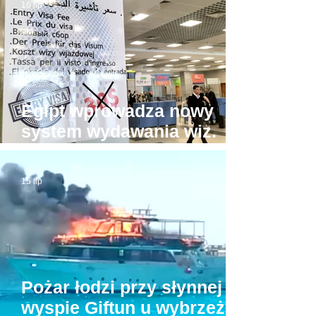
16 lip
pozwolić?!
Egipt wprowadza nowy
system wydawania wiz.
Będzie drożej!
15 lip
Pożar łodzi przy słynnej
wyspie Giftun u wybrzeży