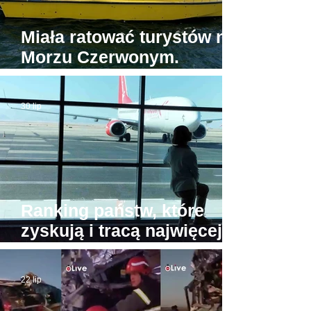
Miała ratować turystów na
Morzu Czerwonym.
Tymczasem jedyna
egipska karetka wodna...
30 lip
stoi w porcie
Ranking państw, które
zyskują i tracą najwięcej
turystów. Na przeciwnych
biegunach Egipt i Tajlandia
22 lip