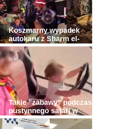
Koszmarny wypadek
autokaru z Sharm el-
Sheikh do Gizy. Turyści
byli w drodze do Piramid
22 lip
Takie "zabawy" podczas
pustynnego safari w
Hurghadzie. Co trzeba
mieć w głowie, żeby na to