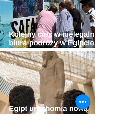
Kolejny cios w nielegalne
biura podróży w Egipcie.
Tu już prawdziwa wojna
23 cze
Egipt uruchomia nową
atrakcję dla turystów, czyli
"muzea przy plażach"