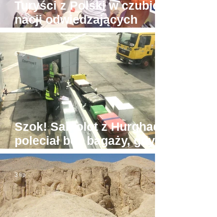
Turyści z Polski w czubie
nacji odwiedzających
Hurghadę
6 lip
Szok! Samolot z Hurghady
poleciał bez bagaży, gdyż
był... zbyt ciężki
3 lip