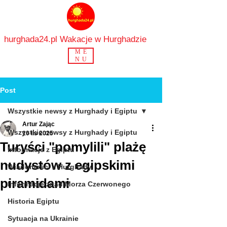
hurghada24.pl Wakacje w Hurghadzie
ME
NU
Post
Wszystkie newsy z Hurghady i Egiptu
Artur Zając
Wszystkie newsy z Hurghady i Egiptu
10 lis 2025
Turyści "pomylili" plażę
Informacje z Egiptu
nudystów z egipskimi
Wiadomości z Hurghady
piramidami
Informacje znad Morza Czerwonego
Historia Egiptu
Sytuacja na Ukrainie