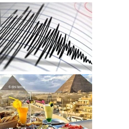
możliwe! Stąd awantury
4 dni temu
Trzęsienie ziemi w Egipcie
6 dni temu