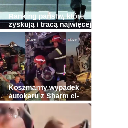
Ranking państw, które
zyskują i tracą najwięcej
turystów. Na przeciwnych
biegunach Egipt i Tajlandia
22 lip
Koszmarny wypadek
autokaru z Sharm el-
Sheikh do Gizy. Turyści
byli w drodze do Piramid
22 lip