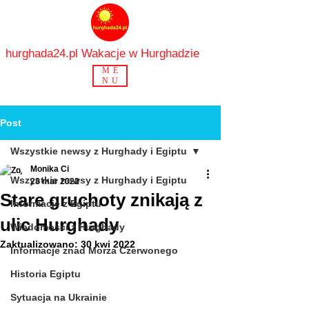
hurghada24.pl Wakacje w Hurghadzie
ME
NU
Post
Wszystkie newsy z Hurghady i Egiptu
Monika Ci
Wszystkie newsy z Hurghady i Egiptu
28 mar 2022
Stare gruchoty znikają z
Informacje z Egiptu
ulic Hurghady
Wiadomości z Hurghady
Zaktualizowano:
30 kwi 2022
Informacje znad Morza Czerwonego
Historia Egiptu
Sytuacja na Ukrainie