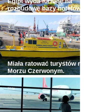
Egipt wyda fortunę na
rozbudowę bazy hotelowej
wokół Piramid w Gizie
30 lip
Miała ratować turystów na
Morzu Czerwonym.
Tymczasem jedyna
egipska karetka wodna...
30 lip
stoi w porcie