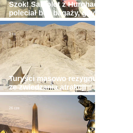
Szok! Samolot z Hurghady
poleciał bez bagaży, gdyż
był... zbyt ciężki
3 lip
Turyści masowo rezygnują
ze zwiedzania atrakcji
Luksoru. Powód?
26 cze