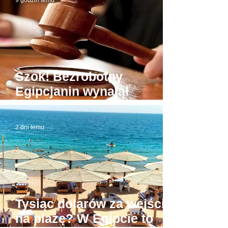
9 godzin temu
Szok! Bezrobotny
Egipcjanin wynajął
budynek sądu. W domowej
roboty todze wyłudzał
2 dni temu
łapówki od naiwnych
Tysiąc dolarów za wejście
na plażę? W Egipcie to