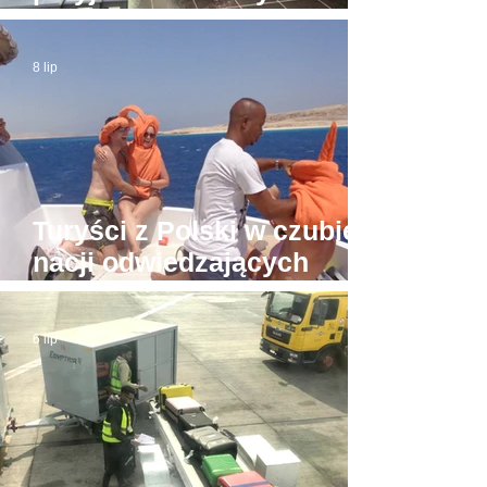
apartamentach bez licencji
8 lip
Turyści z Polski w czubie
nacji odwiedzających
Hurghadę
6 lip