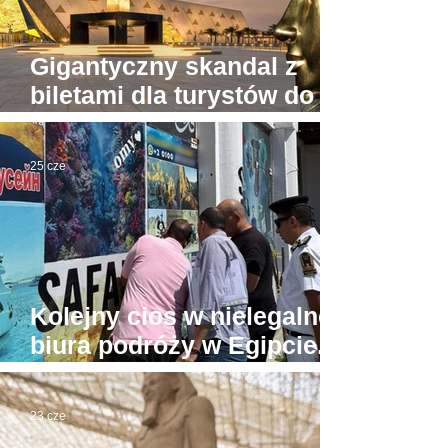
Gigantyczny skandal z
biletami dla turystów do
Wielkiego Muzeum
Egipskiego
25 cze
Kolejny cios w nielegalne
biura podróży w Egipcie.
Tu już prawdziwa wojna
23 cze