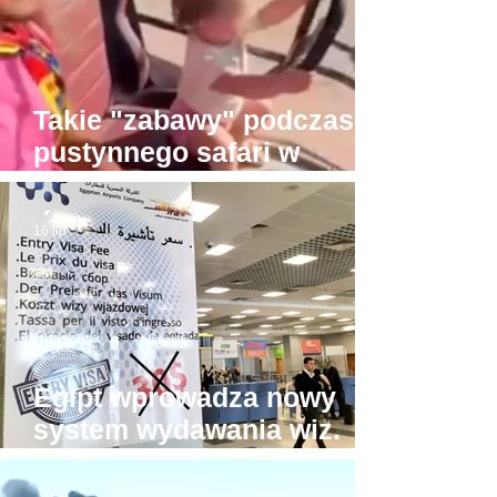
Takie "zabawy" podczas
pustynnego safari w
Hurghadzie. Co trzeba
mieć w głowie, żeby na to
16 lip
pozwolić?!
Egipt wprowadza nowy
system wydawania wiz.
Będzie drożej!