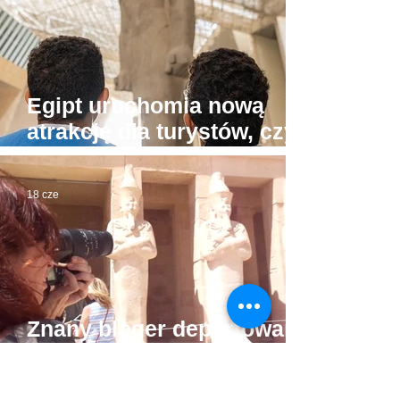
Egipt uruchomia nową
atrakcję dla turystów, czyli
"muzea przy plażach"
18 cze
Znany bloger deportowany
z Egiptu z dożywotnim
zakazem powrotu