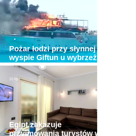
15 lip
Pożar łodzi przy słynnej
wyspie Giftun u wybrzeży
Hurghady. Na pokładzie
było kilkunastu turystów
10 lip
Egipt zakazuje
przyjmowania turystów w