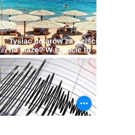
łapówki od naiwnych
Tysiąc dolarów za wejście
na plażę? W Egipcie to
możliwe! Stąd awantury
5 dni temu
Trzęsienie ziemi w Egipcie