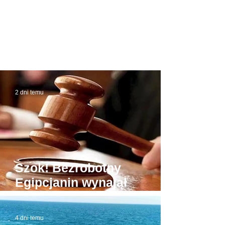
2 dni temu
Szok! Bezrobotny
Egipcjanin wynajął
budynek sądu. W domowej
roboty todze wyłudzał
4 dni temu