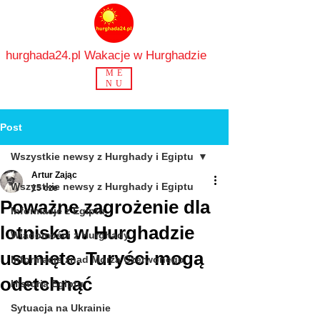
hurghada24.pl Wakacje w Hurghadzie
ME
NU
Post
Wszystkie newsy z Hurghady i Egiptu
Artur Zając
Wszystkie newsy z Hurghady i Egiptu
15 cze
Poważne zagrożenie dla
Informacje z Egiptu
lotniska w Hurghadzie
Wiadomości z Hurghady
usunięte. Turyści mogą
Informacje znad Morza Czerwonego
odetchnąć
Historia Egiptu
Sytuacja na Ukrainie