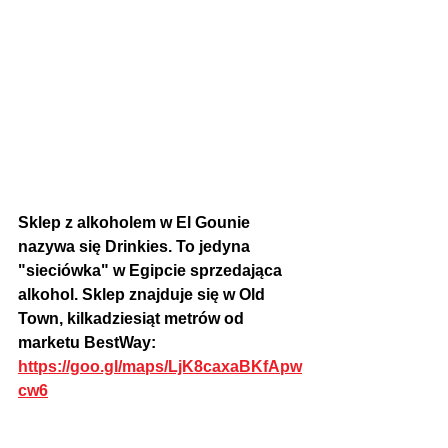
Sklep z alkoholem w El Gounie 
nazywa się Drinkies. To jedyna 
"sieciówka" w Egipcie sprzedająca 
alkohol. Sklep znajduje się w Old 
Town, kilkadziesiąt metrów od 
marketu BestWay: 
https://goo.gl/maps/LjK8caxaBKfApw
cw6