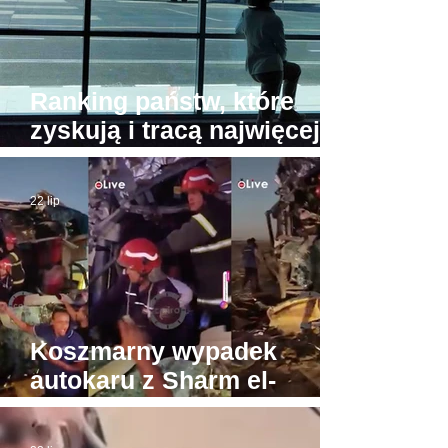
Ranking państw, które
zyskują i tracą najwięcej
turystów. Na przeciwnych
biegunach Egipt i Tajlandia
22 lip
Koszmarny wypadek
autokaru z Sharm el-
Sheikh do Gizy. Turyści
byli w drodze do Piramid