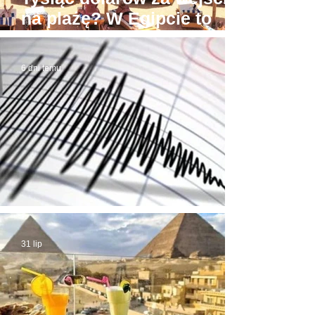
na plażę? W Egipcie to
możliwe! Stąd awantury
6 dni temu
Trzęsienie ziemi w Egipcie
31 lip