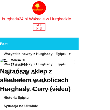
hurghada24.pl Wakacje w Hurghadzie
ME
NU
Post
Wszystkie newsy z Hurghady i Egiptu
Monika Ci
Wszystkie newsy z Hurghady i Egiptu
27 gru 2022
Najtańszy sklep z
Informacje z Egiptu
alkoholem w okolicach
Wiadomości z Hurghady
Hurghady. Ceny (video)
Informacje znad Morza Czerwonego
Historia Egiptu
Sytuacja na Ukrainie