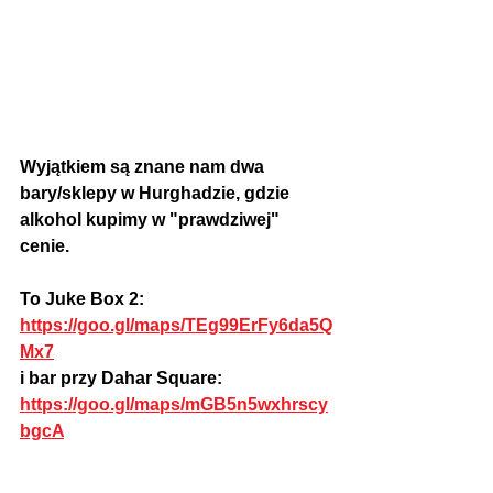
Wyjątkiem są znane nam dwa 
bary/sklepy w Hurghadzie, gdzie 
alkohol kupimy w "prawdziwej" 
cenie.
To Juke Box 2: 
https://goo.gl/maps/TEg99ErFy6da5Q
Mx7
i bar przy Dahar Square: 
https://goo.gl/maps/mGB5n5wxhrscy
bgcA