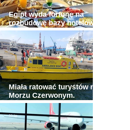
Egipt wyda fortunę na
rozbudowę bazy hotelowej
wokół Piramid w Gizie
30 lip
Miała ratować turystów na
Morzu Czerwonym.
Tymczasem jedyna
egipska karetka wodna...
30 lip
stoi w porcie