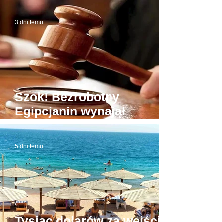
3 dni temu
Szok! Bezrobotny
Egipcjanin wynajął
budynek sądu. W domowej
roboty todze wyłudzał
5 dni temu
łapówki od naiwnych
Tysiąc dolarów za wejście