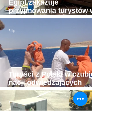
Egipt zakazuje
przyjmowania turystów w
apartamentach bez licencji
8 lip
Turyści z Polski w czubie
nacji odwiedzających
Hurghadę
6 lip