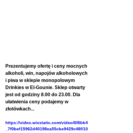
Prezentujemy ofertę i ceny mocnych 
alkoholi, win, napojów alkoholowych 
i piwa w sklepie monopolowym 
Drinkies w El-Gounie. Sklep otwarty 
jest od godziny 8.00 do 23.00. Dla 
ułatwienia ceny podajemy w 
złotówkach...
https://video.wixstatic.com/video/6f6bb4
_7f0bef15962d40198ea55cbe9429c48f/10