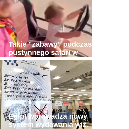
22 lip
Takie "zabawy" podczas
pustynnego safari w
Hurghadzie. Co trzeba
mieć w głowie, żeby na to
16 lip
pozwolić?!
Egipt wprowadza nowy
system wydawania wiz.