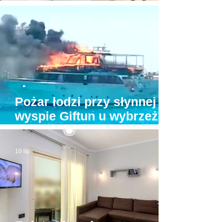
Będzie drożej!
15 lip
Pożar łodzi przy słynnej
wyspie Giftun u wybrzeży
Hurghady. Na pokładzie
było kilkunastu turystów
10 lip