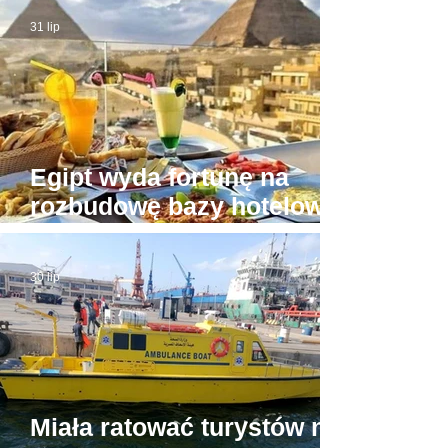
31 lip
Egipt wyda fortunę na
rozbudowę bazy hotelowej
wokół Piramid w Gizie
30 lip
Miała ratować turystów na