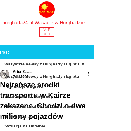
hurghada24.pl Wakacje w Hurghadzie
ME
NU
Post
Wszystkie newsy z Hurghady i Egiptu
Artur Zając
Wszystkie newsy z Hurghady i Egiptu
7 lis 2025
Najtańsze środki
Informacje z Egiptu
transportu w Kairze
Wiadomości z Hurghady
zakazane. Chodzi o dwa
Informacje znad Morza Czerwonego
miliony pojazdów
Historia Egiptu
Sytuacja na Ukrainie