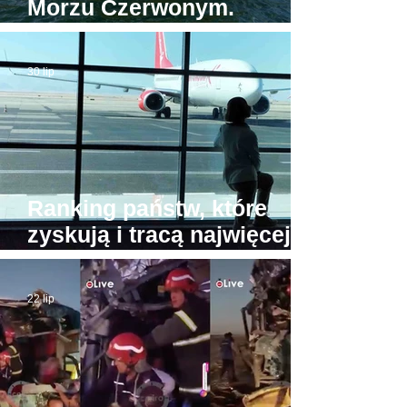
Morzu Czerwonym.
Tymczasem jedyna
egipska karetka wodna...
30 lip
stoi w porcie
Ranking państw, które
zyskują i tracą najwięcej
turystów. Na przeciwnych
biegunach Egipt i Tajlandia
22 lip