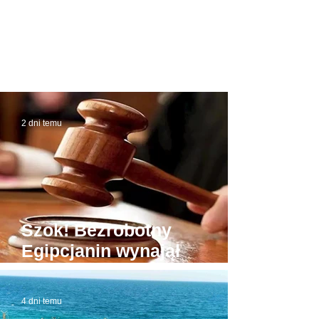
2 dni temu
Szok! Bezrobotny
Egipcjanin wynajął
budynek sądu. W domowej
roboty todze wyłudzał
4 dni temu
łapówki od naiwnych