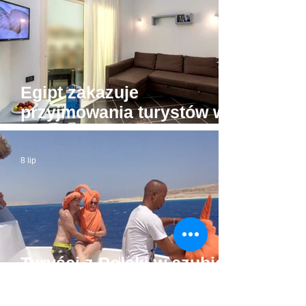
Egipt zakazuje
przyjmowania turystów w
apartamentach bez licencji
8 lip
Turyści z Polski w czubie
nacji odwiedzających
Hurghadę