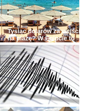
Tysiąc dolarów za wejście
na plażę? W Egipcie to
możliwe! Stąd awantury
6 dni temu
Trzęsienie ziemi w Egipcie