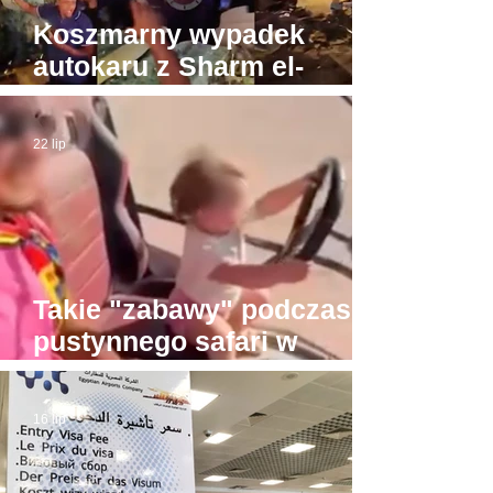
Koszmarny wypadek
autokaru z Sharm el-
Sheikh do Gizy. Turyści
byli w drodze do Piramid
22 lip
Takie "zabawy" podczas
pustynnego safari w
Hurghadzie. Co trzeba
mieć w głowie, żeby na to
16 lip
pozwolić?!