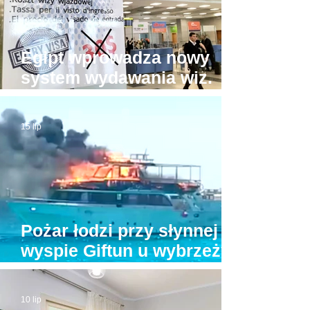
Egipt wprowadza nowy
system wydawania wiz.
Będzie drożej!
15 lip
Pożar łodzi przy słynnej
wyspie Giftun u wybrzeży
Hurghady. Na pokładzie
było kilkunastu turystów
10 lip