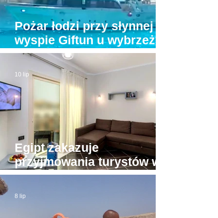
Pożar łodzi przy słynnej
wyspie Giftun u wybrzeży
Hurghady. Na pokładzie
było kilkunastu turystów
10 lip
Egipt zakazuje
przyjmowania turystów w
apartamentach bez licencji
8 lip