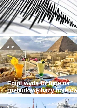
Trzęsienie ziemi w Egipcie
31 lip
Egipt wyda fortunę na
rozbudowę bazy hotelowej
wokół Piramid w Gizie
30 lip