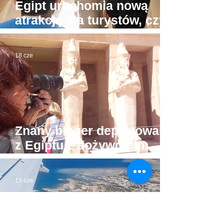
Egipt uruchomia nową
atrakcję dla turystów, czyli
"muzea przy plażach"
18 cze
Znany bloger deportowany
z Egiptu z dożywotnim
zakazem powrotu
15 cze