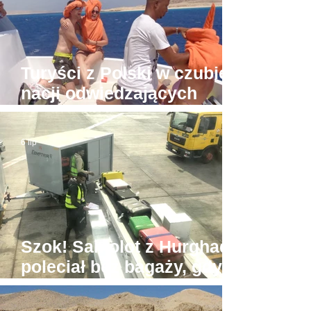
Turyści z Polski w czubie
nacji odwiedzających
Hurghadę
6 lip
Szok! Samolot z Hurghady
poleciał bez bagaży, gdyż
był... zbyt ciężki