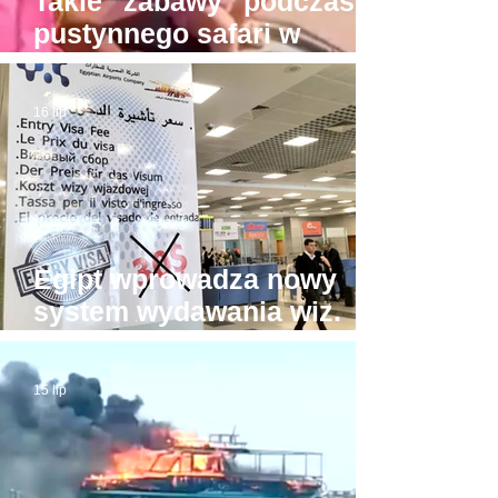
Takie "zabawy" podczas
pustynnego safari w
Hurghadzie. Co trzeba
mieć w głowie, żeby na to
16 lip
pozwolić?!
Egipt wprowadza nowy
system wydawania wiz.
Będzie drożej!
15 lip