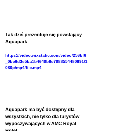
Tak dziś prezentuje się powstający 
Aquapark...
https://video.wixstatic.com/video/256bf6
_0bc6d3e5ba1b4649b8c7988554480891/1
080p/mp4/file.mp4
Aquapark ma być dostępny dla 
wszystkich, nie tylko dla turystów 
wypoczywających w AMC Royal 
Hotel.