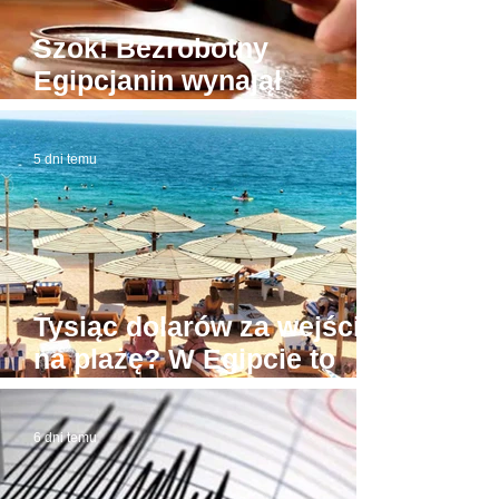
Szok! Bezrobotny
Egipcjanin wynajął
budynek sądu. W domowej
roboty todze wyłudzał
5 dni temu
łapówki od naiwnych
Tysiąc dolarów za wejście
na plażę? W Egipcie to
możliwe! Stąd awantury
6 dni temu