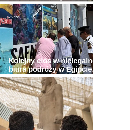
Wielkiego Muzeum
Egipskiego
25 cze
Kolejny cios w nielegalne
biura podróży w Egipcie.
Tu już prawdziwa wojna
23 cze