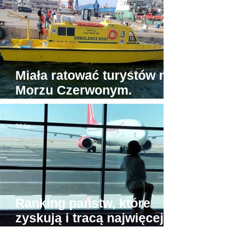
Miała ratować turystów na
Morzu Czerwonym.
Tymczasem jedyna
egipska karetka wodna...
30 lip
stoi w porcie
Ranking państw, które
zyskują i tracą najwięcej