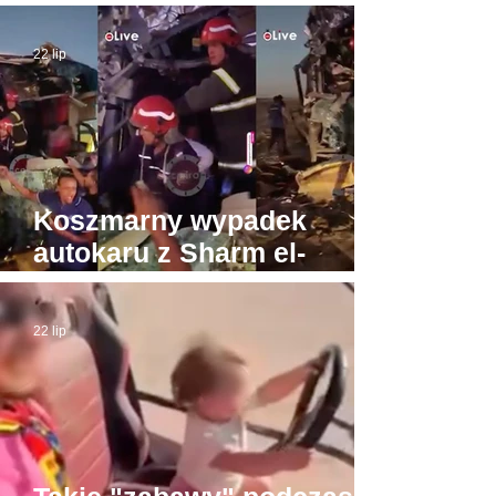
turystów. Na przeciwnych
biegunach Egipt i Tajlandia
22 lip
Koszmarny wypadek
autokaru z Sharm el-
Sheikh do Gizy. Turyści
byli w drodze do Piramid
22 lip