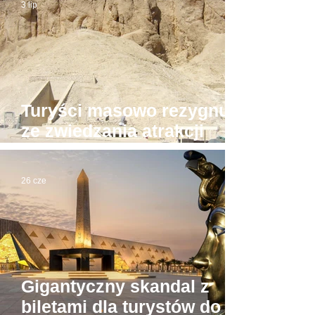
3 lip
Turyści masowo rezygnują
ze zwiedzania atrakcji
Luksoru. Powód?
26 cze
Gigantyczny skandal z
biletami dla turystów do