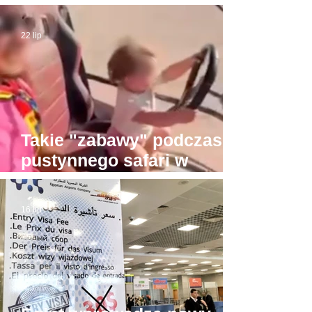
Sheikh do Gizy. Turyści
byli w drodze do Piramid
22 lip
Takie "zabawy" podczas
pustynnego safari w
Hurghadzie. Co trzeba
mieć w głowie, żeby na to
16 lip
pozwolić?!