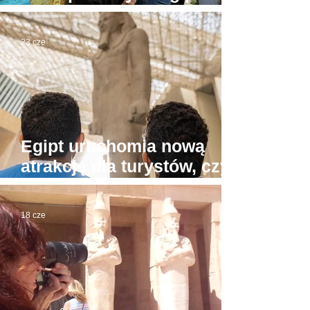
Tu już prawdziwa wojna
23 cze
Egipt uruchomia nową
atrakcję dla turystów, czyli
"muzea przy plażach"
18 cze