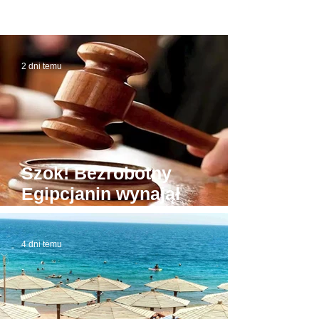
2 dni temu
Szok! Bezrobotny
Egipcjanin wynajął
budynek sądu. W domowej
roboty todze wyłudzał
4 dni temu
łapówki od naiwnych