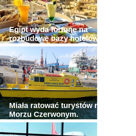
Egipt wyda fortunę na
rozbudowę bazy hotelowej
wokół Piramid w Gizie
30 lip
Miała ratować turystów na
Morzu Czerwonym.
Tymczasem jedyna
egipska karetka wodna...
30 lip