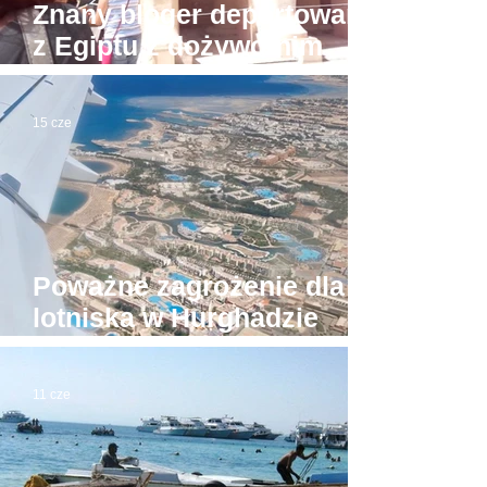
Znany bloger deportowany
z Egiptu z dożywotnim
zakazem powrotu
15 cze
Poważne zagrożenie dla
lotniska w Hurghadzie
usunięte. Turyści mogą
odetchnąć
11 cze