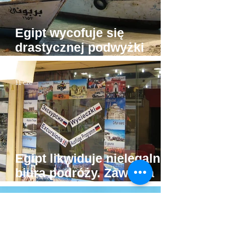
Egipt wycofuje się
drastycznej podwyżki
podatku za wycieczki po
Morzu Czerwonym
11 cze
Egipt likwiduje nielegalne
biura podróży. Zawraca
autokary wożące turystów
bez pozwolenia
3 cze