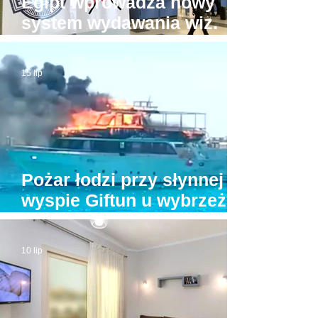
Egipt wprowadza nowy
system wydawania wiz.
Będzie drożej!
15 lip
Pożar łodzi przy słynnej
wyspie Giftun u wybrzeży
Hurghady. Na pokładzie
było kilkunastu turystów
10 lip