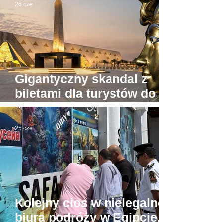
26 cze
Gigantyczny skandal z
biletami dla turystów do
Wielkiego Muzeum
Egipskiego
25 cze
Kolejny cios w nielegalne
biura podróży w Egipcie.