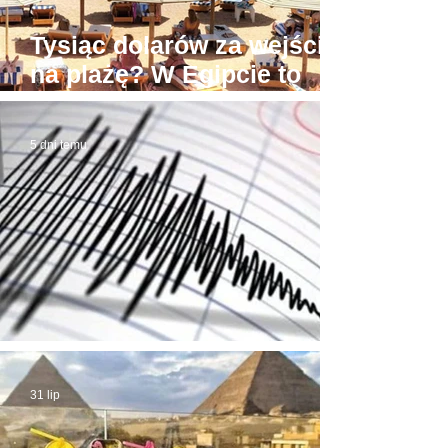
Tysiąc dolarów za wejście
na plażę? W Egipcie to
możliwe! Stąd awantury
5 dni temu
Trzęsienie ziemi w Egipcie
31 lip