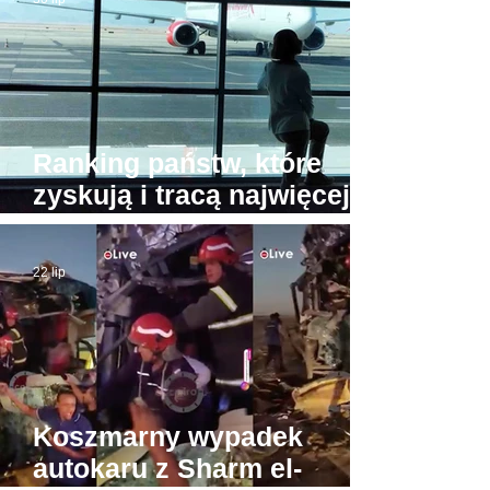
stoi w porcie
Ranking państw, które
zyskują i tracą najwięcej
turystów. Na przeciwnych
biegunach Egipt i Tajlandia
22 lip
Koszmarny wypadek
autokaru z Sharm el-