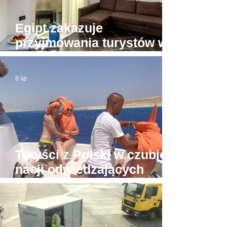
Egipt zakazuje
przyjmowania turystów w
apartamentach bez licencji
8 lip
Turyści z Polski w czubie
nacji odwiedzających
Hurghadę
6 lip