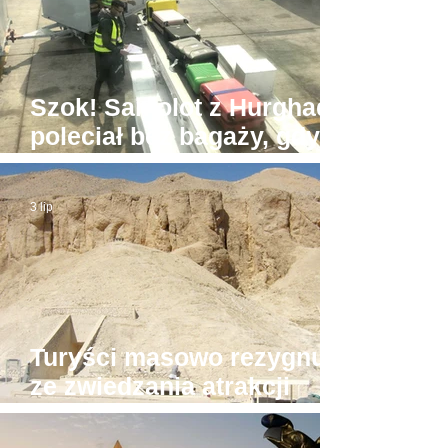
Szok! Samolot z Hurghady
poleciał bez bagaży, gdyż
był... zbyt ciężki
3 lip
Turyści masowo rezygnują
ze zwiedzania atrakcji
Luksoru. Powód?