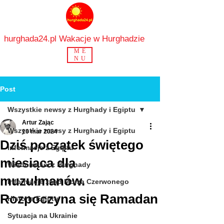
hurghada24.pl Wakacje w Hurghadzie
ME
NU
Post
Wszystkie newsy z Hurghady i Egiptu
Artur Zając
Wszystkie newsy z Hurghady i Egiptu
10 mar 2024
Dziś początek świętego
Informacje z Egiptu
miesiąca dla
Wiadomości z Hurghady
muzułmanów.
Informacje znad Morza Czerwonego
Rozpoczyna się Ramadan
Historia Egiptu
Sytuacja na Ukrainie