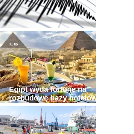
Trzęsienie ziemi w Egipcie
31 lip
Egipt wyda fortunę na
rozbudowę bazy hotelowej
wokół Piramid w Gizie
30 lip