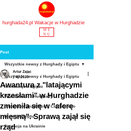
hurghada24.pl Wakacje w Hurghadzie
ME
NU
Post
Wszystkie newsy z Hurghady i Egiptu
Artur Zając
Wszystkie newsy z Hurghady i Egiptu
7 lip 2023
Awantura z "latającymi
Informacje z Egiptu
krzesłami" w Hurghadzie
Wiadomości z Hurghady
zmieniła się w "aferę
Informacje znad Morza Czerwonego
mięsną". Sprawą zajął się
Historia Egiptu
rząd
Sytuacja na Ukrainie