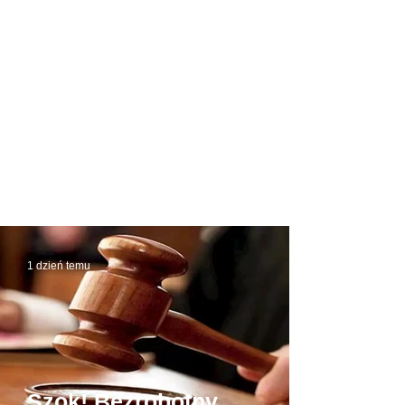
1 dzień temu
Szok! Bezrobotny