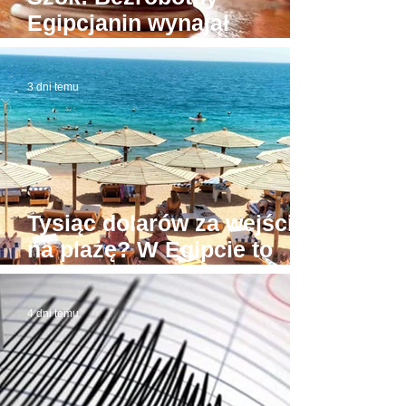
Egipcjanin wynajął
budynek sądu. W domowej
roboty todze wyłudzał
3 dni temu
łapówki od naiwnych
Tysiąc dolarów za wejście
na plażę? W Egipcie to
możliwe! Stąd awantury
4 dni temu