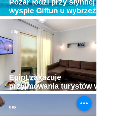
Pożar łodzi przy słynnej
wyspie Giftun u wybrzeży
Hurghady. Na pokładzie
było kilkunastu turystów
10 lip
Egipt zakazuje
przyjmowania turystów w
apartamentach bez licencji
8 lip