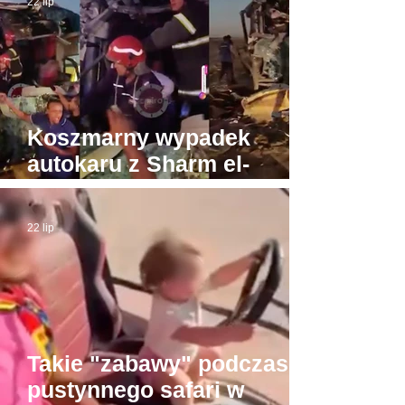
22 lip
Koszmarny wypadek
autokaru z Sharm el-
Sheikh do Gizy. Turyści
byli w drodze do Piramid
22 lip
Takie "zabawy" podczas
pustynnego safari w