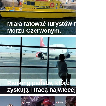
Miała ratować turystów na
Morzu Czerwonym.
Tymczasem jedyna
egipska karetka wodna...
30 lip
stoi w porcie
Ranking państw, które
zyskują i tracą najwięcej
turystów. Na przeciwnych
biegunach Egipt i Tajlandia