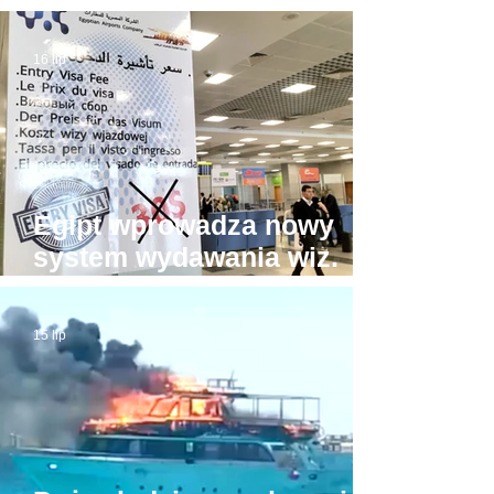
Hurghadzie. Co trzeba
mieć w głowie, żeby na to
16 lip
pozwolić?!
Egipt wprowadza nowy
system wydawania wiz.
Będzie drożej!
15 lip