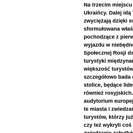
Na trzecim miejscu 
Ukraińcy. Dalej id
zwyciężają dzięki s
sformułowana właśn
pochodzące z pierw
wyjazdu w niebędne
Społecznej Rosji ds
turystyki międzyna
większość turystów
szczegółowo bada o
stolice, będące li
również rosyjskich
audytorium europej
te miasta i zwiedza
turystów, którzy j
czy też wykryli coś