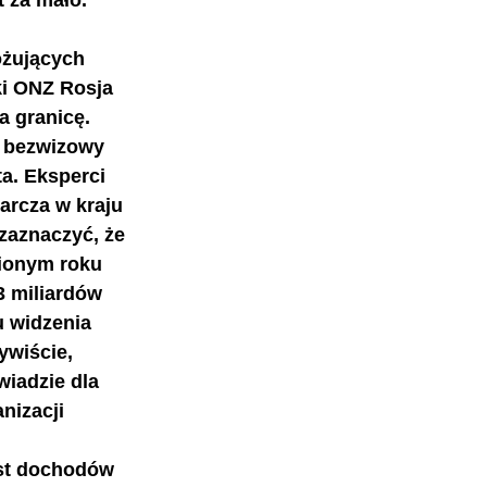
 za mało. 
óżujących 
ki ONZ Rosja 
a granicę. 
e bezwizowy 
a. Eksperci 
arcza w kraju 
zaznaczyć, że 
nionym roku 
3 miliardów 
u widzenia 
ywiście, 
iadzie dla 
nizacji 
ost dochodów 