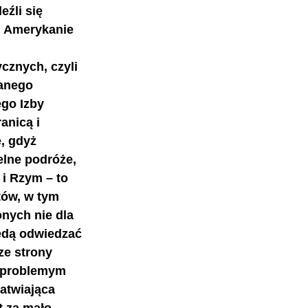
źli się 
. Amerykanie 
 
cznych, czyli 
anego 
go Izby 
anicą i 
, gdyż 
elne podróże, 
i Rzym – to 
tów, w tym 
nych nie dla 
ędą odwiedzać 
ze strony 
e problemym 
atwiająca 