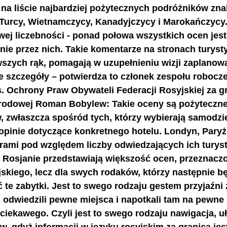
na liście najbardziej pożytecznych podróżników znale
ą Turcy, Wietnamczycy, Kanadyjczycy i Marokańczycy
wej liczebności - ponad połowa wszystkich ocen jest
ie przez nich. Takie komentarze na stronach turysty
szych rąk, pomagają w uzupełnieniu wizji zaplanow
 szczegóły – potwierdza to członek zespołu robocze
. Ochrony Praw Obywateli Federacji Rosyjskiej za gr
rodowej Roman Bobylew: Takie oceny są pożyteczne
, zwłaszcza spośród tych, którzy wybierają samodzi
pinie dotyczące konkretnego hotelu. Londyn, Paryż 
derami pod względem liczby odwiedzających ich turys
. Rosjanie przedstawiają większość ocen, przeznaczo
skiego, lecz dla swych rodaków, którzy następnie b
ć te zabytki. Jest to swego rodzaju gestem przyjaźni 
uż odwiedzili pewne miejsca i napotkali tam na pewn
 ciekawego. Czyli jest to swego rodzaju nawigacja, uł