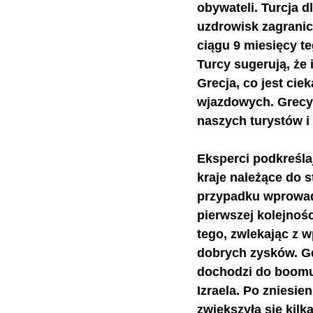
obywateli. Turcja 
uzdrowisk zagranic
ciągu 9 miesięcy te
Turcy sugerują, że 
Grecja, co jest ci
wjazdowych. Grecy j
naszych turystów i 
Eksperci podkreślaj
kraje należące do s
przypadku wprowad
pierwszej kolejnośc
tego, zwlekając z 
dobrych zysków. Gd
dochodzi do boomu 
Izraela. Po zniesie
zwiększyła się kilka