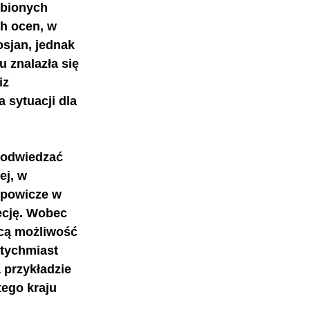
ubionych 
h ocen, w 
osjan, jednak 
u znalazła się 
iz 
 sytuacji dla 
j odwiedzać 
ej, w 
powicze w 
ecję. Wobec 
cą możliwość 
atychmiast 
przykładzie 
tego kraju 