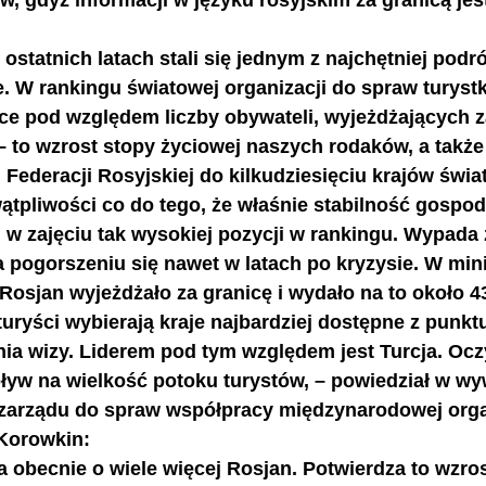
, gdyż informacji w języku rosyjskim za granicą jest
ostatnich latach stali się jednym z najchętniej podr
. W rankingu światowej organizacji do spraw turyst
sce pod względem liczby obywateli, wyjeżdżających z
 to wzrost stopy życiowej naszych rodaków, a takż
 Federacji Rosyjskiej do kilkudziesięciu krajów świat
ątpliwości co do tego, że właśnie stabilność gospod
 zajęciu tak wysokiej pozycji w rankingu. Wypada 
ła pogorszeniu się nawet w latach po kryzysie. W mi
Rosjan wyjeżdżało za granicę i wydało na to około 4
uryści wybierają kraje najbardziej dostępne z punkt
ia wizy. Liderem pod tym względem jest Turcja. Ocz
ływ na wielkość potoku turystów, – powiedział w wyw
 zarządu do spraw współpracy międzynarodowej orga
Korowkin: 
a obecnie o wiele więcej Rosjan. Potwierdza to wzr