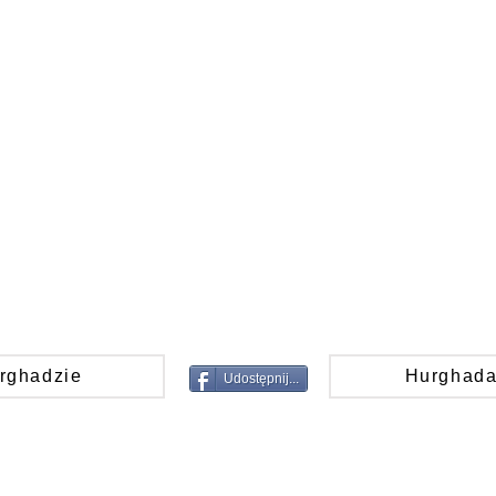
rghadzie
Hurghada
Udostępnij...