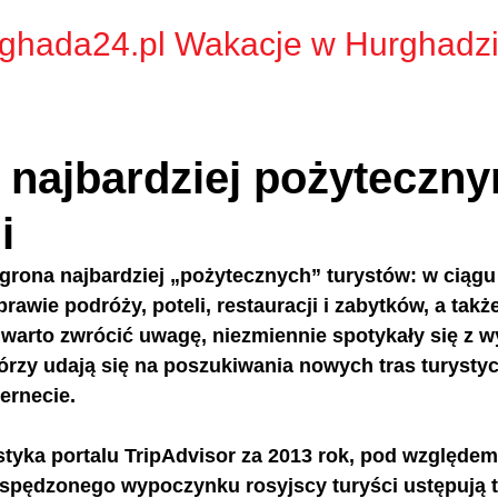
ghada24.pl Wakacje w Hurghadz
 najbardziej pożyteczn
i
 grona najbardziej „pożytecznych” turystów: w ciągu
prawie podróży, рoteli, restauracji i zabytków, a takż
 warto zwrócić uwagę, niezmiennie spotykały się z 
tórzy udają się na poszukiwania nowych tras turysty
ernecie. 
styka portalu TripAdvisor za 2013 rok, pod względem 
spędzonego wypoczynku rosyjscy turyści ustępują t