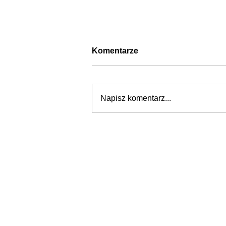
Komentarze
Napisz komentarz...
Szok! Bezrobotny
Egipcjanin wynajął budynek
sądu. W domowej roboty
todze wyłudzał łapówki od
naiwnych