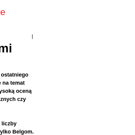
ie
ymi
 ostatniego 
e na temat 
wysoką oceną 
cznych czy 
liczby 
ylko Belgom. 