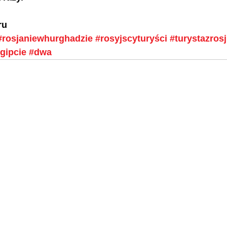
ru
#rosjaniewhurghadzie
#rosyjscyturyści
#turystazrosj
gipcie
#dwa