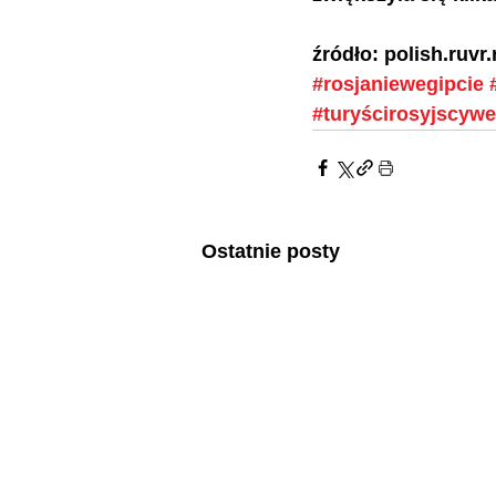
źródło: polish.ruvr.
#rosjaniewegipcie
#turyścirosyjscywe
Ostatnie posty