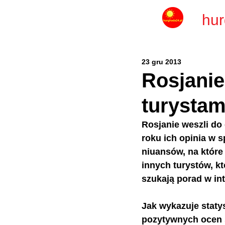
hur
23 gru 2013
Rosjanie
turystam
Rosjanie weszli do
roku ich opinia w s
niuansów, na które
innych turystów, k
szukają porad w int
Jak wykazuje staty
pozytywnych ocen 