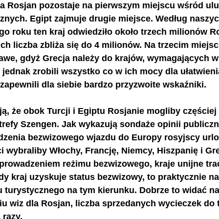
dla Rosjan pozostaje na pierwszym miejscu wśród ul
znych. Egipt zajmuje drugie miejsce. Według naszyc
go roku ten kraj odwiedziło około trzech milionów R
ich liczba zbliża się do 4 milionów. Na trzecim miejsc
ekawe, gdyż Grecja należy do krajów, wymagających w
ednak zrobili wszystko co w ich mocy dla ułatwienia
zapewnili dla siebie bardzo przyzwoite wskaźniki. 
ą, że obok Turcji i Egiptu Rosjanie mogliby częście
trefy Szengen. Jak wykazują sondaże opinii publiczn
zenia bezwizowego wjazdu do Europy rosyjscy urlo
i wybraliby Włochy, Francję, Niemcy, Hiszpanię i Gr
wprowadzeniem reżimu bezwizowego, kraje unijne tra
y kraj uzyskuje status bezwizowy, to praktycznie n
turystycznego na tym kierunku. Dobrze to widać na 
niu wiz dla Rosjan, liczba sprzedanych wycieczek do 
 razy. 