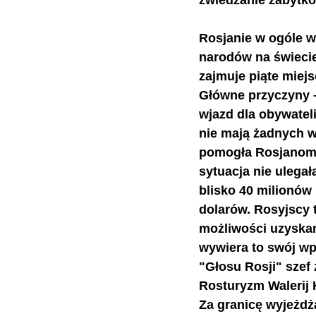
zwiedzanie zabytków
Rosjanie w ogóle w 
narodów na świecie
zajmuje piąte miej
Główne przyczyny –
wjazd dla obywateli
nie mają żadnych w
pomogła Rosjanom w
sytuacja nie ulega
blisko 40 milionów 
dolarów. Rosyjscy t
możliwości uzyskan
wywiera to swój wp
"Głosu Rosji" szef
Rosturyzm Walerij 
Za granicę wyjeżdż