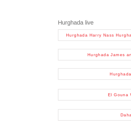
Hurghada live
Hurghada Harry Nass Hurghada
Hurghada James and
Hurghada 
El Gouna W
Daha