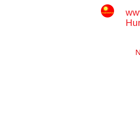
ww
Hu
N