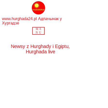
www.hurghada24.pl
Адпачынак у
Хургадзе
ME
NU
Newsy z Hurghady i Egiptu,
Hurghada live