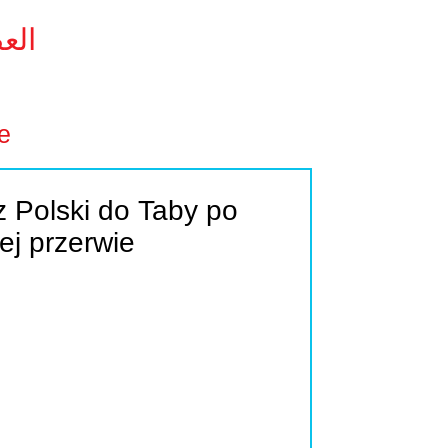
24.pl
e
z Polski do Taby po
ej przerwie