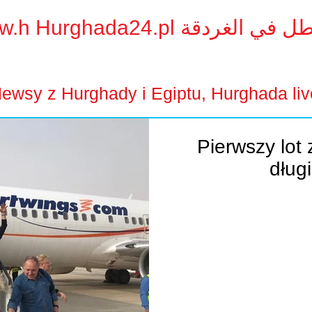
Hurghada العطل في الغردقة
w.h
ewsy z Hurghady i Egiptu, Hurghada liv
Pierwszy lot 
długi