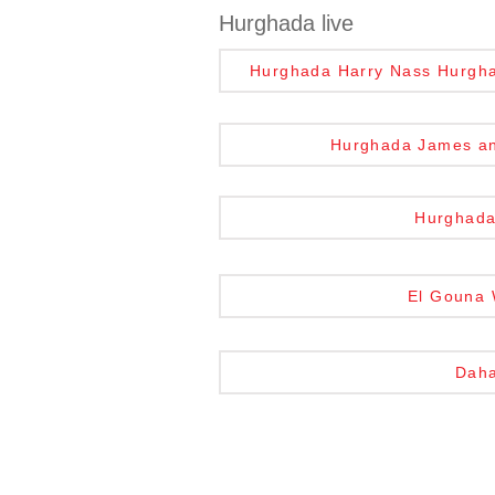
Hurghada live
Hurghada Harry Nass Hurghada
Hurghada James and
Hurghada 
El Gouna W
Daha